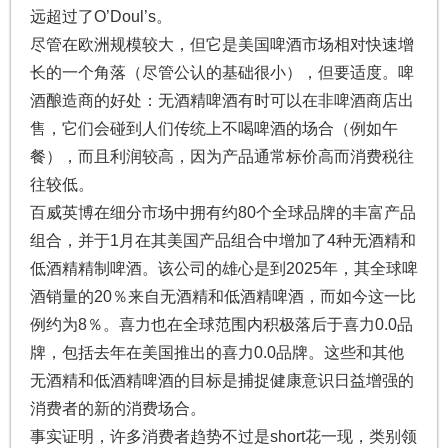
远超过了O’Doul’s。
尽管在欧洲规模较大，但它是美国啤酒市场相对快速增
长的一个角落（尽管公认的基础很小），但要适度。啤
酒酿造商的好处：无酒精啤酒有时可以在非啤酒商店出
售，它们会碰到人们传统上不喝啤酒的场合（例如午
餐），而且利润较高，因为产品通常标价高而消费税往
往较低。
百威英博在细分市场中拥有约80个全球品牌的丰富产品
组合，并于1月在其美国产品组合中增加了4种无酒精和
低酒精精制啤酒。该公司的雄心是到2025年，其全球啤
酒销量的20％来自无酒精和低酒精啤酒，而如今这一比
例约为8％。喜力也在全球范围内积极落后于喜力0.0品
牌，包括去年在美国推出的喜力0.0品牌。这些和其他
无酒精和低酒精啤酒的目标是捕捉健康意识日益增强的
消费者的新的消费场合。
事实证明，许多消费者趋势不过是short花一现，类别领