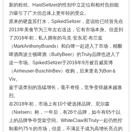
新的粉丝。HardSeltzer的性别中立定位和相对负担能
力吸引了广大但总体上更年轻的受众。
原来的硬盘苏打水，SpikedSeltzer，是说给已经首先在
2013年美食节为三年左右送达，它有市场本身。但是到
了2016年初，私人拥有的马克·安东尼·布兰兹
（MarkAnthonyBrands）和白啤一起进入了市场，精酿
啤酒商波士顿啤酒（BullyBeer）的Truly品牌也进入了
这一市场。SpikedSeltzer于2016年9月被百威英博
（Anheuser-BuschInBev）收购，后来更名为Bon＆
Viv。
鉴于该类别的迅猛增长，毫不奇怪，竞争变得越来越激
烈。
在2018年初，市场上有10个硬选择品牌。尼尔森
（Nielsen）称，一年后，有26个品牌，如今有65个以
上的品牌争夺货架空间。WhiteClaw和Truly一起仍然控
制着约75％的市场，但是，不满足于成为高增长亮点的