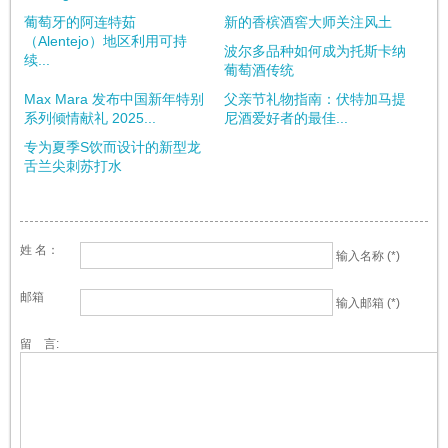
葡萄牙的阿连特茹
新的香槟酒窖大师关注风土
（Alentejo）地区利用可持
波尔多品种如何成为托斯卡纳
续...
葡萄酒传统
Max Mara 发布中国新年特别
父亲节礼物指南：伏特加马提
系列倾情献礼 2025...
尼酒爱好者的最佳...
专为夏季S饮而设计的新型龙
舌兰尖刺苏打水
姓 名：
输入名称 (*)
邮箱
输入邮箱 (*)
留 言: