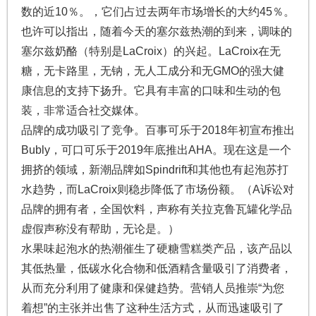
数的近10％。，它们占过去两年市场增长的大约45％。
也许可以指出，随着今天的塞尔兹热潮的到来，调味的
塞尔兹奶酪（特别是LaCroix）的兴起。LaCroix在无
糖，无卡路里，无钠，无人工成分和无GMO的强大健
康信息的支持下扬升。它具有丰富的口味和生动的包
装，非常适合社交媒体。
品牌的成功吸引了竞争。百事可乐于2018年初宣布推出
Bubly，可口可乐于2019年底推出AHA。现在这是一个
拥挤的领域，新潮品牌如Spindrift和其他也有起泡苏打
水趋势，而LaCroix则稳步降低了市场份额。（A诉讼对
品牌的拥有者，全国饮料，声称有关拉克鲁瓦罐化学品
虚假声称没有帮助，无论是。）
水果味起泡水的热潮催生了硬糖雪糕类产品，该产品以
其低热量，低碳水化合物和低酒精含量吸引了消费者，
从而充分利用了健康和保健趋势。营销人员推崇“为您
着想”的主张并出售了这种生活方式，从而迅速吸引了