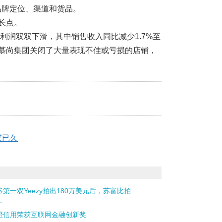
品牌定位、渠道和货品。
长点。
净利润双双下滑，其中销售收入同比减少1.7%至
期内，慕尚集团关闭了大量表现不佳或亏损的店铺，
谋已久
爷第一双Yeezy拍出180万美元后，苏富比拍
.
橙信用荣获互联网金融创新奖