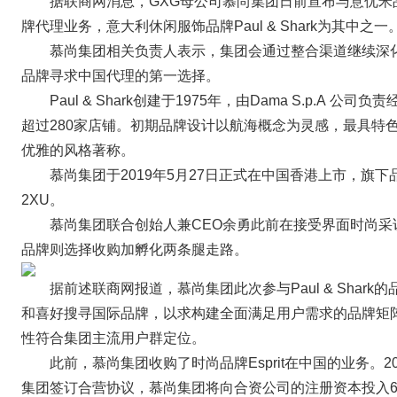
据联商网消息，GXG母公司慕尚集团日前宣布与意优
牌代理业务，意大利休闲服饰品牌Paul & Shark为其中之一
慕尚集团相关负责人表示，集团会通过整合渠道继续深
品牌寻求中国代理的第一选择。
Paul & Shark创建于1975年，由Dama S.p.
超过280家店铺。初期品牌设计以航海概念为灵感，最具特
优雅的风格著称。
慕尚集团于2019年5月27日正式在中国香港上市，旗下品牌包括GX
2XU。
慕尚集团联合创始人兼CEO余勇此前在接受界面时尚
品牌则选择收购加孵化两条腿走路。
据前述联商网报道，慕尚集团此次参与Paul & Shark
和喜好搜寻国际品牌，以求构建全面满足用户需求的品牌矩阵。同
性符合集团主流用户群定位。
此前，慕尚集团收购了时尚品牌Esprit在中国的业务。20
集团签订合营协议，慕尚集团将向合资公司的注册资本投入60