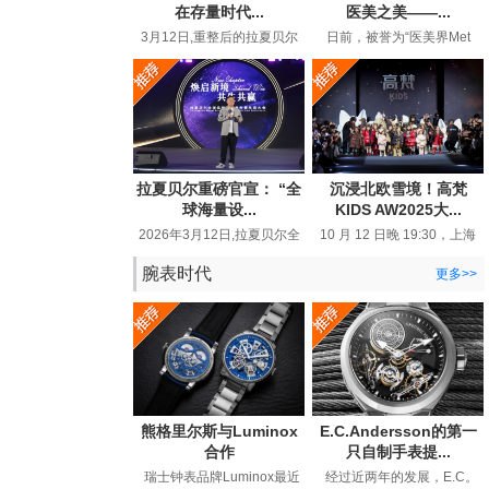
在存量时代...
医美之美——...
3月12日,重整后的拉夏贝尔
日前，被誉为“医美界Met
在品牌生态大会上高调宣布
Gala”的MolyGala峰会在上海
“线上百亿回归”,重新回到行
圆满落幕。这场汇聚全球顶
业视...
尖医...
拉夏贝尔重磅官宣： “全
沉浸北欧雪境！高梵
球海量设...
KIDS AW2025大...
2026年3月12日,拉夏贝尔全
10 月 12 日晚 19:30，上海
球品牌战略发布暨生态大会
静安 800 秀场被一片璀璨与
在浙江嘉兴举行。这个28年
热烈所笼罩。以 “北欧精灵 ...
腕表时代
更多>>
国民...
熊格里尔斯与Luminox
E.C.Andersson的第一
合作
只自制手表提...
瑞士钟表品牌Luminox最近
经过近两年的发展，E.C。