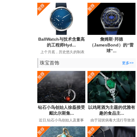
宣布与BearGrylls建立长期合
Andersson手表公司发布了
作关系，并推出了他...
期待已久的手工手表。...
BallWatch与技术含量高
詹姆斯·邦德
的工程师Hyd...
（JamesBond）的“雷
球”...
上个月底，历史悠久的制表
商BallWatch（以其129年历
英国超级间谍詹姆斯·邦德
史中的专用工具表而...
珠宝首饰
（JamesBond）在长期的电
更多>>
影冒险中都曾佩戴劳力...
钻石小鸟创始人徐磊接受
以鸡尾酒为主题的优雅有
戴比尔斯集...
趣的食品主...
近日,钻石小鸟创始人及董事
由于冠状病毒大流行导致酒
长徐磊在接受戴比尔斯集团
吧和餐馆关闭，鸡尾酒时间
专访,讲述了在后疫情时代下
有了全新的含义。过...
如...