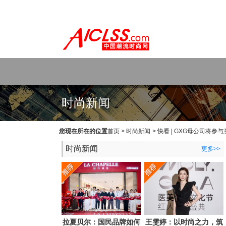
WEB主题公园[www.themepark.com.cn]用心做最好的原创中文Wo
时尚新闻
您现在所在的位置
首页
>
时尚新闻
>
快看 | GXG母公司将参与意
时尚新闻
更多>>
拉夏贝尔：国民品牌如何
王雯婷：以时尚之力，筑