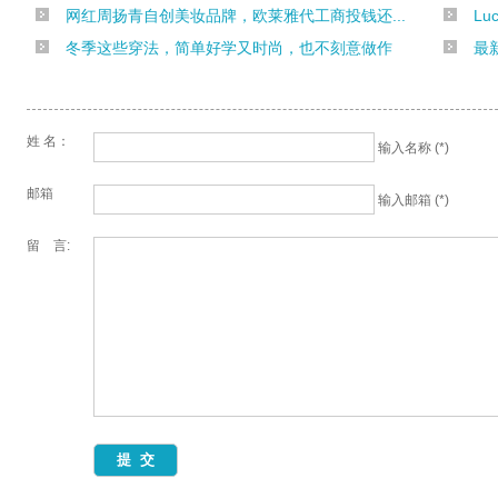
网红周扬青自创美妆品牌，欧莱雅代工商投钱还...
L
冬季这些穿法，简单好学又时尚，也不刻意做作
最
姓 名：
输入名称 (*)
邮箱
输入邮箱 (*)
留 言: