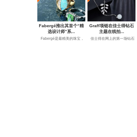
Fabergé推出其首个“精
Graff项链在佳士得钻石
选设计师”系...
主题在线拍...
Fabergé是最精美的珠宝，
佳士得在网上的第一场钻石
钟表和艺术品的代名词，自
拍卖会以149万美元的价格售
1842年GustavFaberge...
出，约占50件拍卖品...