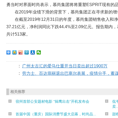
勇当时对界面时尚表示，慕尚集团将将重塑ESPRIT现有的
在2019年业绩下滑的背景下，慕尚集团正在寻求新的增
在截至2019年12月31日的年度，慕尚集团销售收入和
37.21亿元，净利润同比下跌44.4%至2.09亿元。报告
共计513家。
:
广州太古汇的爱马仕重开当日卖出超过1900万
:
劳力士、百达翡丽退出巴塞尔表展，疫情分手，蓄
相关推荐
宿州首部公安题材电影 “辑鹰出击”开机发布会
侃
卖..
首届中国（重庆）国际消费节盛大启幕，时尚品...
甜