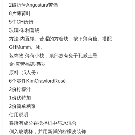
2破折号Angostura苦酒
8片薄荷叶
5牛GH姆姆
玻璃-朱利普锡
方法-内置锡。苦涩的方糖块。按下薄荷糖。搭配
GHMumm。冰。
装饰物-薄荷小枝，顶部放有兔子孔威士忌
金·克劳福德·弗罗
原料（5人份）
6个零件KimCrawfordRosé
2份柠檬汁
1份伏特加
2份简单糖浆
使用说明
将所有成分在搅拌机中与冰混合
倒入玻璃杯，并用新鲜的柠檬皮装饰