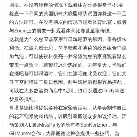
朋友。在没有球迷的情况下观看体育比赛很奇怪-只要
检查一下不同的美国职棒大联盟球队试图弥补这一不足
的方法即可。在没有朋友的情况下观看体育比赛，或者
与Zoom上的朋友一起观看体育比赛甚至很奇怪。
这就是为什么您应该享用节日鸡尾酒的原因。像香槟朱
利酒。在波旁威士忌，简单糖浆和薄荷的经典组合中添
加气泡，可以使饮料变亮—并希望为您的家庭观看聚会
带来一点欢呼。或鞭打冰沙鸡尾酒。去年夏天，当我们
在酒吧都可以喝酒时，它们在酒吧如此受欢迎，它们为
任何空间增添了夏日氛围。两种鸡尾酒都很容易搭配，
可以在大多数酒类商店中找到，也可以通过Drizly等送
货服务找到。
肯塔基德比将提供各种在家聚会活动，从学会制作自己
的花环到赠物袋赠品，以吸引家庭观众参加该活动。活
动策划人LittleMissParty的所有者SeriKertzner，与
GHMumm合作，为家庭德比舞会提供一些技巧。当