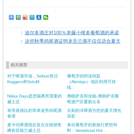
:
波尔多酒庄对100％老藤小维多葡萄酒的承诺
:
这些秋季鸡尾酒证明龙舌兰酒不仅仅适合夏天
相关推荐
对于啤酒市场，Seltzer胜过
葡萄牙的阿连特茹
Keggers和Solo杯
（Alentejo）地区利用可持
续...
Nikka Days是您隔离所需要的
弗朗萨克和佳能-弗朗萨克葡
威士忌
萄酒产区重新出名
肯塔基德比的简单波旁鸡尾酒
尖刺的冷啤酒为您的夏天增光
食谱
添彩
麦卡伦啤酒​​现在首次在线销售
来自葡萄牙的新旅行梦想饲
稀有苏格兰威士忌
料：Ventelozel Hot...