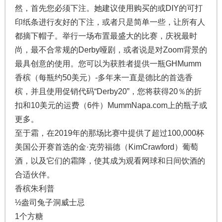
然，首先您必须下注。她建议使用购买的或DIY的可打
印纸条进行友好的下注，或者只是简单一些，让所有人
都摘下帽子。举行一场布置最盛大的比赛，庆祝最时
尚，最不合常规的Derby哑剧，或者说是对Zoom背景的
最具创意的使用。您可以为获胜者提供一瓶GHMumm
香槟（每瓶约50美元）-多年来一直是德比的首选香
槟，并且使用促销代码“Derby20”，您将获得20％的折
扣和10美元的运费（6件）MummNapa.com上的瓶子或
更多。
至于霜，在2019年的那场比赛中提供了超过100,000杯
美国公开赛首选的金·克劳福德（KimCrawford）葡萄
酒，以及它们的霜降，使其成为观看网球和日间饮酒的
合适伙伴。
香槟朱利普
½盎司兔子洞威士忌
1个方糖