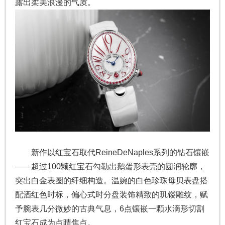
露出柔美浪漫的气质。
新作以红宝石取代ReineDeNaples系列的钻石镶嵌
——超过100颗红宝石勾勒出鹅蛋形表壳的圆润轮廓，
突出白金表圈的纤细构造。温婉的白色珍珠母贝表盘搭
配酒红色时标，偏心式时分盘装饰精致的玑镂雕纹，赋
予腕表几分微妙的古典气息，6点镶嵌一颗水滴形切割
红宝石成为点睛焦点。