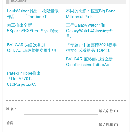
LouisVuitton推出一枚限量版
不同的阴影：恒宝Big Bang
作品——「TambourT...
Millennial Pink
精工推出全新
三星GalaxyWatch4和
5SportsSKXStreetStyle腕表
GalaxyWatch4Classic于9
月...
BVLGARI为首次参加
『专题』中国嘉德2021春季
OnlyWatch慈善拍卖推出独
拍卖会必看拍品 TOP 10
一...
BVLGARI宝格丽推出全新
OctoFinissimoTattooAc...
PatekPhilippe推出
「Ref.5270T-
010PerpetualC...
姓 名：
输入名称 (*)
邮箱
输入邮箱 (*)