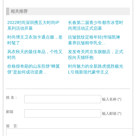
相关推荐
2022时尚深圳携五大时尚IP
长春第二届青少年都市冰雪时
系列活动开幕
尚周活动正式启幕
时尚博主卫衣加卡通点缀，老
抗皱抚纹定格年轻|华瑞凯琳
时髦了
素养抗皱精华乳全...
风衣秋天的最佳单品，个性又
发发奇关闭京东旗舰店，正式
时尚
投向天猫怀抱
价格很奇葩的山东煎饼“蝉翼
时尚魅力的全新路虎揽胜极光
饼”是如何成功逆袭...
L引领新现代豪华主义
姓 名：
输入名称 (*)
邮箱
输入邮箱 (*)
留 言: