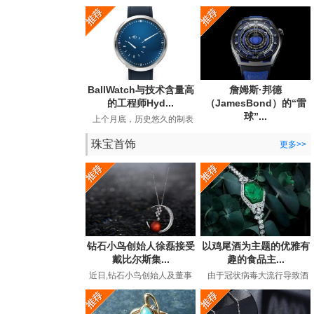
宣布与BearGrylls建立长期合
Andersson手表公司发布了
作关系，并推出了他...
期待已久的手工手表。...
BallWatch与技术含量高
詹姆斯·邦德
的工程师Hyd...
（JamesBond）的“雷
球”...
上个月底，历史悠久的制表
商BallWatch（以其129年历
英国超级间谍詹姆斯·邦德
史中的专用工具表而...
珠宝首饰
（JamesBond）在长期的电
更多>>
影冒险中都曾佩戴劳力...
钻石小鸟创始人徐磊接受
以鸡尾酒为主题的优雅有
戴比尔斯集...
趣的食品主...
近日,钻石小鸟创始人及董事
由于冠状病毒大流行导致酒
长徐磊在接受戴比尔斯集团
吧和餐馆关闭，鸡尾酒时间
专访,讲述了在后疫情时代下
有了全新的含义。过...
如...