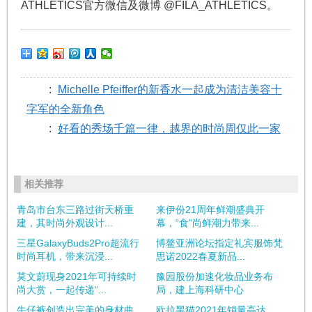
ATHLETICS官方微信及微博 @FILA_ATHLETICS。
:
Michelle Pfeiffer的新香水一起成为清洁美容十
字军的全新角色
:
好看的秀场千篇一律，越界的时尚周仅此一家
相关推荐
青岛市台东三路过街天桥重
来伊份21周年鲜潮盛典开
建，其时尚外观设计...
幕，“食”尚鲜潮力带来...
三星GalaxyBuds2Pro超流行
博鳌亚洲论坛指定礼宾服饰梵
时尚耳机，带来沉浸...
思诺2022春夏新品...
莫文蔚现身2021年可持续时
豫园股份加速化妆品业务布
尚大赏，一起传递“...
局，建上海科研中心
牛仔裤创造出完美的身材曲
欧拉黑猫2021年销量高达