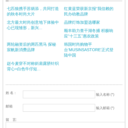
七匹狼携手苏炳添，共同打造
红黄蓝荣获新京报“我信赖的
的秋冬时尚大片
民办幼教品牌
北方最大时尚创意地下体验中
品牌灯饰加盟选哪家
心已现雏形，新兴...
顺丰助力查干湖冬捕 积极响
应“十三五”惠农政策
两轮融资后的两匹黑马 探秘
韩国时尚购物平
宸帆新消费品牌
台‘MUSINSASTORE’正式登
陆中国
赵今麦穿不对称斜肩露脐针织
背心+白色牛仔短...
姓 名：
输入名称 (*)
邮箱
输入邮箱 (*)
留 言: