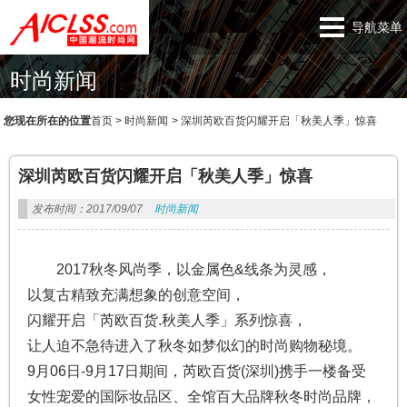
导航菜单
时尚新闻
您现在所在的位置
首页
>
时尚新闻
>
深圳芮欧百货闪耀开启「秋美人季」惊喜
深圳芮欧百货闪耀开启「秋美人季」惊喜
发布时间：2017/09/07
时尚新闻
2017秋冬风尚季，以金属色&线条为灵感，
以复古精致充满想象的创意空间，
闪耀开启「芮欧百货.秋美人季」系列惊喜，
让人迫不急待进入了秋冬如梦似幻的时尚购物秘境。
9月06日-9月17日期间，芮欧百货(深圳)携手一楼备受
女性宠爱的国际妆品区、全馆百大品牌秋冬时尚品牌，