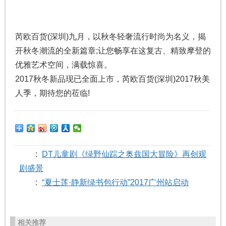
芮欧百货(深圳)九月，以秋冬轻奢流行时尚为名义，揭
开秋冬潮流的全新篇章;让您畅享在这复古、精致摩登的
优雅艺术空间，满载惊喜。
2017秋冬新品现已全面上市，芮欧百货(深圳)2017秋美
人季，期待您的莅临!
:
DT儿童剧《绿野仙踪之奥兹国大冒险》再创观
剧盛景
:
“夏士莲·静新绿书包行动”2017广州站启动
相关推荐