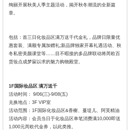
绚丽开展秋美人季主题活动，揭开秋冬潮流的全新篇
章。
包括：首三日化妆品区满万送千代金礼，品牌日限量优
惠套装、满额专属加赠礼;新品牌独家开幕礼遇活动、秋
冬私密美颜课堂等……目不暇接的多品牌联动将芮欧百
货妆点成梦寐以求的魅力购物殿堂。
1F国际妆品区 满万送千
活动时间： 9/06(三)-9/08(五)
兑换地点：3F VIP室
活动范围：1F国际化妆品区&香榭、蔓堤儿、阿芙精油
活动内容：会员当日于化妆品区单笔消费满10,000即送
1,000元芮欧代金券，以此类推。