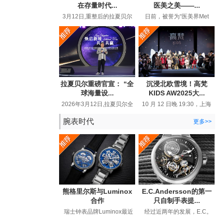
在存量时代...
医美之美——...
3月12日,重整后的拉夏贝尔
日前，被誉为“医美界Met
在品牌生态大会上高调宣布
Gala”的MolyGala峰会在上海
“线上百亿回归”,重新回到行
圆满落幕。这场汇聚全球顶
业视...
尖医...
拉夏贝尔重磅官宣： “全
沉浸北欧雪境！高梵
球海量设...
KIDS AW2025大...
2026年3月12日,拉夏贝尔全
10 月 12 日晚 19:30，上海
球品牌战略发布暨生态大会
静安 800 秀场被一片璀璨与
在浙江嘉兴举行。这个28年
热烈所笼罩。以 “北欧精灵 ...
腕表时代
更多>>
国民...
熊格里尔斯与Luminox
E.C.Andersson的第一
合作
只自制手表提...
瑞士钟表品牌Luminox最近
经过近两年的发展，E.C。