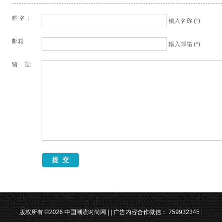
姓 名：
输入名称 (*)
邮箱
输入邮箱 (*)
留 言:
版权所有 ©2026 中国潮流时尚网 |
| 广告内容合作微信：
759932345
|