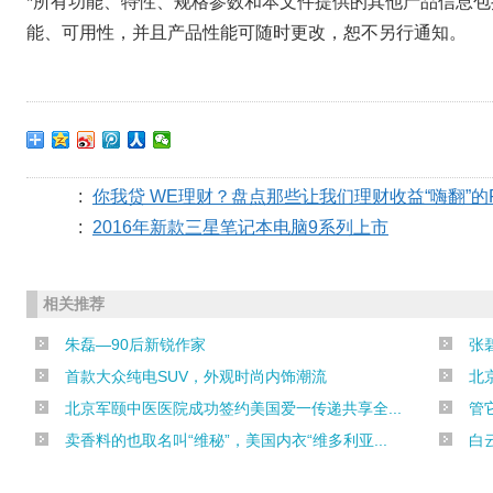
*所有功能、特性、规格参数和本文件提供的其他产品信息
能、可用性，并且产品性能可随时更改，恕不另行通知。
:
你我贷 WE理财？盘点那些让我们理财收益“嗨翻”的
:
2016年新款三星笔记本电脑9系列上市
相关推荐
朱磊—90后新锐作家
张
首款大众纯电SUV，外观时尚内饰潮流
北
北京军颐中医医院成功签约美国爱一传递共享全...
管
卖香料的也取名叫“维秘”，美国内衣“维多利亚...
白