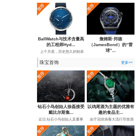
宣布与BearGrylls建立长期合
Andersson手表公司发布了
作关系，并推出了他...
期待已久的手工手表。...
BallWatch与技术含量高
詹姆斯·邦德
的工程师Hyd...
（JamesBond）的“雷
球”...
上个月底，历史悠久的制表
商BallWatch（以其129年历
英国超级间谍詹姆斯·邦德
史中的专用工具表而...
珠宝首饰
（JamesBond）在长期的电
更多>>
影冒险中都曾佩戴劳力...
钻石小鸟创始人徐磊接受
以鸡尾酒为主题的优雅有
戴比尔斯集...
趣的食品主...
近日,钻石小鸟创始人及董事
由于冠状病毒大流行导致酒
长徐磊在接受戴比尔斯集团
吧和餐馆关闭，鸡尾酒时间
专访,讲述了在后疫情时代下
有了全新的含义。过...
如...