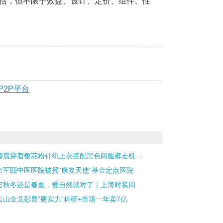
包括，但不限于效益、设计、定价、组件、性
P2P平台
碧晨穿着樱花粉针织上衣搭配黑色阔腿裤走机...
京军颐中医医院被授“康复天使”基金定点医院
它秋冬还是春夏，爱自然就对了｜上海时装周
云山金戈彰显“硬实力”科研+市场一年卖7亿