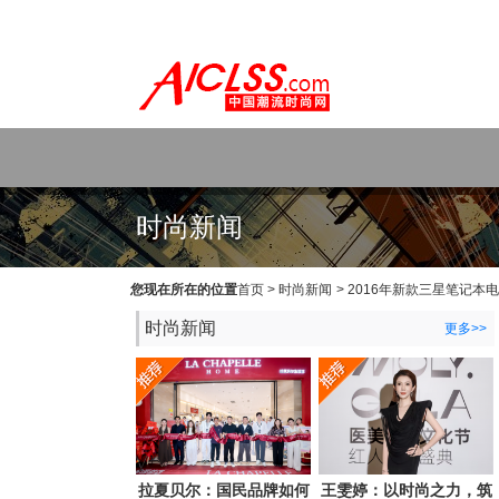
WEB主题公园[www.themepark.com.cn]用心做最好的原创中文Wo
时尚新闻
您现在所在的位置
首页
>
时尚新闻
>
2016年新款三星笔记本
时尚新闻
更多>>
拉夏贝尔：国民品牌如何
王雯婷：以时尚之力，筑