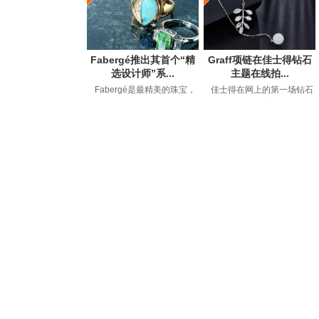
Fabergé推出其首个“精
Graff项链在佳士得钻石
选设计师”系...
主题在线拍...
Fabergé是最精美的珠宝，
佳士得在网上的第一场钻石
钟表和艺术品的代名词，自
拍卖会以149万美元的价格售
1842年GustavFaberge...
出，约占50件拍卖品...