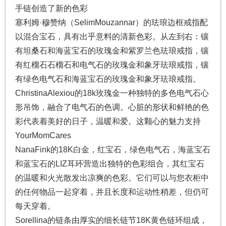
手链创造了新的色彩
塞利姆·穆赞纳（SelimMouzannar）的珐琅边框戒指配
以混合宝石，具有出乎意料的清新色彩。从左到右：镶
有坦桑石和海蓝宝石的玫瑰金和紫罗兰色珐琅戒指，镶
有红榴石石榴石和电气石的玫瑰金和象牙珐琅戒指，镶
有绿色电气石和海蓝宝石的玫瑰金和象牙珐琅戒指。
ChristinaAlexiou的18k玫瑰金一种独特的多色电气石心
形吊饰，融合了电气石的色调。心脏的形状和鲜艳的色
彩代表着美好的日子，温暖和爱。这颗心的魅力支持
YourMomCares
NanaFink的18K白金，红宝石，绿色电气石，海蓝宝石
和蓝宝石的LIZ耳环营造出独特的色彩组合，其红宝石
的温暖和火光散发出凉爽的色彩。它们可以与您衣柜中
的任何物品一起穿着，并且长度和运动性稍差，但仍可
每天穿着。
Sorellina的链条由厚实的细长链节18K黄色链环组成，