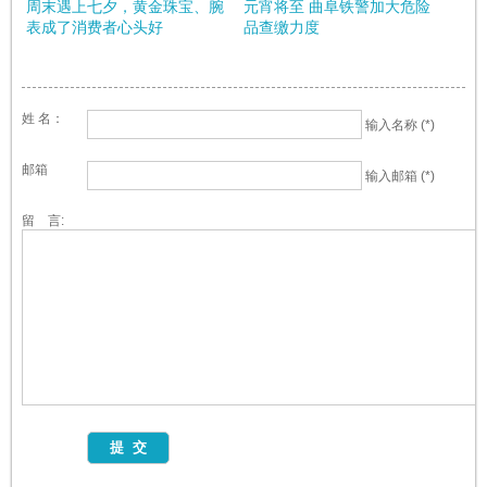
周末遇上七夕，黄金珠宝、腕
元宵将至 曲阜铁警加大危险
表成了消费者心头好
品查缴力度
姓 名：
输入名称 (*)
邮箱
输入邮箱 (*)
留 言: