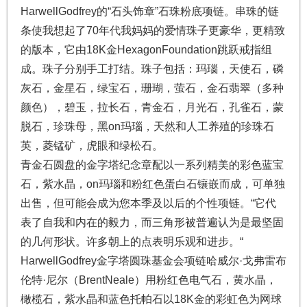
HarwellGodfrey的“石头饰章”石珠粉底项链。串珠的链
条使我想起了70年代我妈妈的爱情珠子更豪华，更精致
的版本，它由18K金HexagonFoundation跳跃戒指组
成。珠子分别手工打结。珠子包括：玛瑙，天使石，磷
灰石，金星石，绿宝石，珊瑚，萤石，金石翡翠（多种
颜色），碧玉，拉长石，青金石，月光石，孔雀石，蒙
脱石，珍珠母，黑on玛瑙，天然和人工养殖的​​珍珠石
英，菱锰矿，虎眼和绿松石。
青金石圆盘的金字塔纪念章配以一系列精美的彩色蓝宝
石，紫水晶，on玛瑙和粉红色蛋白石镶嵌而成，可单独
出售，但可能会成为您本季及以后的个性项链。“它代
表了自我和内在的毅力，而三角形被普遍认为是最坚固
的几何形状。许多朝上的点表明乐观和进步。“
HarwellGodfrey金字塔圆珠基金会项链哈威尔·戈弗雷布
伦特·尼尔（BrentNeale）用粉红色电气石，黄水晶，
橄榄石，紫水晶和蓝色托帕石以18K金的彩虹色为网球