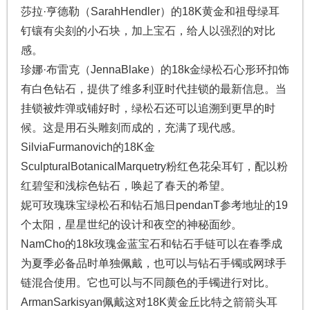
莎拉·亨德勒（SarahHendler）的18K黄金和祖母绿耳
钉镶有尖刻的小石块，加上宝石，给人以强烈的对比
感。
珍娜·布雷克（JennaBlake）的18k金绿松石心形环扣饰
有白色钻石，提供了维多利亚时代挂锁的最新信息。当
挂锁被炸弹或铺好时，绿松石还可以追溯到更早的时
候。这是用石头雕刻而成的，充满了现代感。
SilviaFurmanovich的18K金
SculpturalBotanicalMarquetry粉红色花朵耳钉，配以粉
红碧玺和浅棕色钻石，唤起了春天的希望。
妮可玫瑰珠宝绿松石和钻石旭日pendanT参考地址的19
个太阳，星星世纪的设计和夜空的神秘面纱。
NamCho的18k玫瑰金蓝宝石和钻石手链可以在春季成
为夏季必备品时单独佩戴，也可以与钻石手镯或网球手
链混合使用。它也可以与不同颜色的手镯进行对比。
ArmanSarkisyan佩戴这对18K黄金丘比特之箭箭头耳