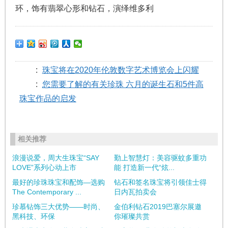
环，饰有翡翠心形和钻石，演绎维多利
:
珠宝将在2020年伦敦数字艺术博览会上闪耀
:
您需要了解的有关珍珠 六月的诞生石和5件高
珠宝作品的启发
相关推荐
浪漫说爱，周大生珠宝“SAY
勤上智慧灯：美容驱蚊多重功
LOVE”系列心动上市
能 打造新一代“炫...
最好的珍珠珠宝和配饰—选购
钻石和签名珠宝将引领佳士得
The Contemporary ...
日内瓦拍卖会
珍慕钻饰三大优势——时尚、
金伯利钻石2019巴塞尔展邀
黑科技、环保
你璀璨共赏