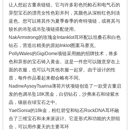
让人想起古董表链链。它与许多彩色托帕石和电气石的
异型宝石的漂亮女性色彩并列，其颜色从深粉红色到淡
蓝色。您可以将其作为夏季春季的奇特项链，或将其与
较长的吊坠或吊坠项链搭配使用。
NakArmstrong的玫瑰金Intanklot耳环配以坦桑石和白色
钻石，营造出精美的原始Inklot图案马赛克。
PollyWales的GigiDome项链采用她的招牌技术，将多
色和异形的宝石铸入黄金。这是一件您可以随意穿在上
面的衣服，也可以与其他衣服一起穿。由于设计的性
质，每件作品看起来都会略有不同。
NadineAysoyTsarina薄荷片状项链创造了一款受古董启
发的色调吊坠18K黑金，白切钻石，沙弗来石和绿紫水
晶，镶嵌在绿宝石之中。
YaelSonia的18k金，粉红碧玺和钻石RockDNA耳环融
合了三维宝石和未来派设计。它是形式和功能的大胆组
合，可以用作夏天的主要耳环