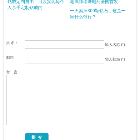
钻戒定制自由，可以实现每个
老凤祥珍珠电商全国首发
人亲手定制钻戒的...
一天卖掉300颗钻石，这是一
家什么银行？
姓 名：
输入名称 (*)
邮箱
输入邮箱 (*)
留 言: