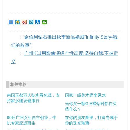
:
金伯利钻石推出秋季新品婚戒“Infinity Story•我
们的故事”
:
广州K11用影像演绎个性态度:坚持自我,不被定
义
相关推荐
南国玉都万人徒步看包茂，支
国家一级美术师李凤龙
持家乡建设健康行
当你买一颗GIA裸钻时你在买
些什么？
90后广州女生自主创业，牛
在你的朋友圈里，打造专属于
扒专家应运而生
你的珠光璀璨