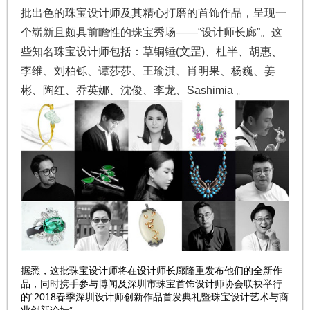
批出色的珠宝设计师及其精心打磨的首饰作品，呈现一
个崭新且颇具前瞻性的珠宝秀场——“设计师长廊”。这
些知名珠宝设计师包括：草铜锤(文罡)、杜半、胡惠、
李维、刘柏铄、谭莎莎、王瑜淇、肖明果、杨巍、姜
彬、陶红、乔英娜、沈俊、李龙、Sashimia 。
据悉，这批珠宝设计师将在设计师长廊隆重发布他们的全新作
品，同时携手参与博闻及深圳市珠宝首饰设计师协会联袂举行
的“2018春季深圳设计师创新作品首发典礼暨珠宝设计艺术与商