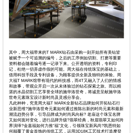
其中，周大福带来的T MARK钻石由采购一刻开始所有美钻皆
被赋予一个可追溯的编号，之后的工序例如切割、打磨等重要
资料都会随着编号逐一记录下来。公开透明的资料，专利印
记，杜绝一切弄虚作假的可能。周大福在传统珠宝的基础上，
借用科技手段及专利设备，为顾客提供全新及独特的体验。周
大福T MARK馆带有现代的科技感，而4T又融入了人们的情感
和故事，带观众开启一次从未体验过的钻石探索之旅。而以精
湛的水晶切割工艺享誉全球的施华洛世奇，将诚意呈献施华洛
世奇元素珠宝设计新时尚及灵感分享会。
凡此种种，究竟周大福T MARK全新钻石品牌如何开拓钻石行
业新思维?施华洛世奇元素如何通过推陈出新的时尚元素和最新
潮流趋势分享，引导品牌成为时尚风向标? 老庙这个珠宝名牌
又如何面对变化，进行品牌升级?翡翠经典，秋眉翡翠又如何跨
界演绎?金嘉福如何力推“福”文化，引领珠宝新风尚?凯恩特如
何颠覆了黄金首饰的传统工艺，运用3D18K工艺技术打造摩登