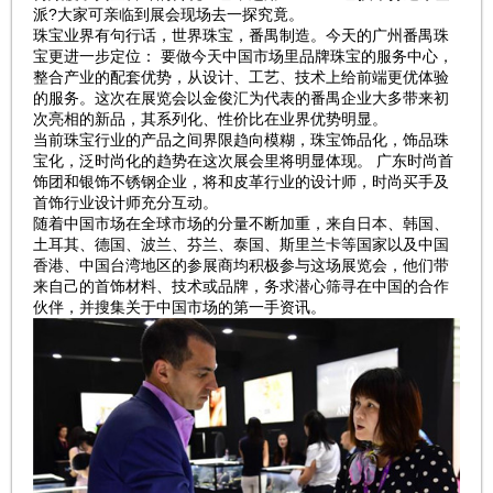
派?大家可亲临到展会现场去一探究竟。
珠宝业界有句行话，世界珠宝，番禺制造。今天的广州番禺珠
宝更进一步定位： 要做今天中国市场里品牌珠宝的服务中心，
整合产业的配套优势，从设计、工艺、技术上给前端更优体验
的服务。这次在展览会以金俊汇为代表的番禺企业大多带来初
次亮相的新品，其系列化、性价比在业界优势明显。
当前珠宝行业的产品之间界限趋向模糊，珠宝饰品化，饰品珠
宝化，泛时尚化的趋势在这次展会里将明显体现。 广东时尚首
饰团和银饰不锈钢企业，将和皮革行业的设计师，时尚买手及
首饰行业设计师充分互动。
随着中国市场在全球市场的分量不断加重，来自日本、韩国、
土耳其、德国、波兰、芬兰、泰国、斯里兰卡等国家以及中国
香港、中国台湾地区的参展商均积极参与这场展览会，他们带
来自己的首饰材料、技术或品牌，务求潜心筛寻在中国的合作
伙伴，并搜集关于中国市场的第一手资讯。