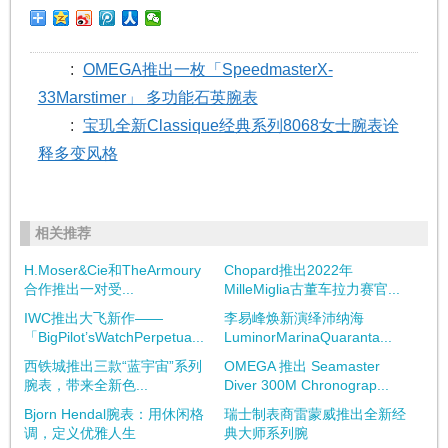
:
OMEGA推出一枚「SpeedmasterX-
33Marstimer」 多功能石英腕表
:
宝玑全新Classique经典系列8068女士腕表诠
释多变风格
相关推荐
H.Moser&Cie和TheArmoury
Chopard推出2022年
合作推出一对受...
MilleMiglia古董车拉力赛官...
IWC推出大飞新作——
李易峰焕新演绎沛纳海
「BigPilot’sWatchPerpetua...
LuminorMarinaQuaranta...
西铁城推出三款“蓝宇宙”系列
OMEGA 推出 Seamaster
腕表，带来全新色...
Diver 300M Chronograp...
Bjorn Hendal腕表：用休闲格
瑞士制表商雷蒙威推出全新经
调，定义优雅人生
典大师系列腕