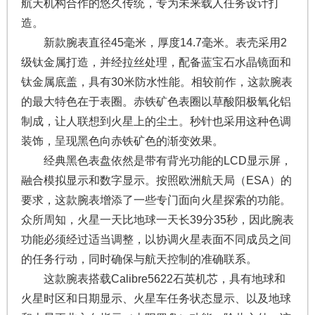
航天机构合作的悠久传统，专为未来载人任务设计打
造。
新款腕表直径45毫米，厚度14.7毫米。表壳采用2
级钛金属打造，并经拉丝处理，配备蓝宝石水晶镜面和
钛金属底盖，具有30米防水性能。相较前作，这款腕表
的最大特色在于表圈。赤铁矿色表圈以草酸阳极氧化铝
制成，让人联想到火星上的尘土。秒针也采用这种色调
装饰，呈现黑色向赤铁矿色的渐变效果。
经典黑色表盘依然是带有背光功能的LCD显示屏，
融合模拟显示和数字显示。按照欧洲航天局（ESA）的
要求，这款腕表增添了一些专门面向火星探索的功能。
众所周知，火星一天比地球一天长39分35秒，因此腕表
功能必须经过适当调整，以协调火星表面不同成员之间
的任务行动，同时确保与航天控制的准确联系。
这款腕表搭载Calibre5622石英机芯，具有地球和
火星时区和日期显示、火星车任务状态显示、以及地球