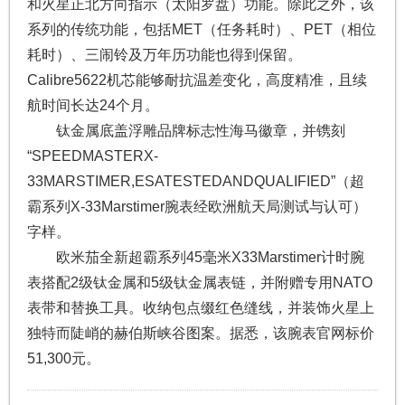
和火星正北方向指示（太阳罗盘）功能。除此之外，该
系列的传统功能，包括MET（任务耗时）、PET（相位
耗时）、三闹铃及万年历功能也得到保留。
Calibre5622机芯能够耐抗温差变化，高度精准，且续
航时间长达24个月。
钛金属底盖浮雕品牌标志性海马徽章，并镌刻
“SPEEDMASTERX-
33MARSTIMER,ESATESTEDANDQUALIFIED”（超
霸系列X-33Marstimer腕表经欧洲航天局测试与认可）
字样。
欧米茄全新超霸系列45毫米X33Marstimer计时腕
表搭配2级钛金属和5级钛金属表链，并附赠专用NATO
表带和替换工具。收纳包点缀红色缝线，并装饰火星上
独特而陡峭的赫伯斯峡谷图案。据悉，该腕表官网标价
51,300元。