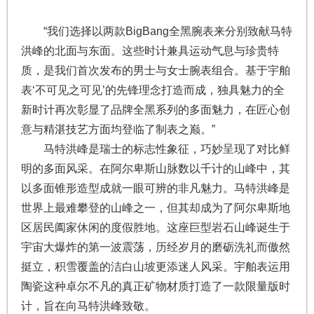
“我们选择以两款BigBang全黑腕表来分别致献马特
洪峰的北面与东面。这些时计兼具运动气息与珍贵特
质，是我们首次发布的男士与女士腕表组合。基于宇舶
表‘不可见之可见’的先锋理念打造而成，独具魅力的全
新时计再次彰显了品牌全黑系列的多面魅力，在匠心创
意与精湛技艺方面均登临了制表之巅。”
马特洪峰是瑞士的标志性象征，巧妙呈现了对比鲜
明的多面风采。在阿尔卑斯山脉数以千计的山峰中，其
以多面锥形造型成就一眼可辨的非凡魅力。马特洪峰是
世界上最难攀登的山峰之一，但其却成为了阿尔卑斯地
区居民阖家休闲的度假胜地。这座巨型岩石山峰诞生于
宇宙大爆炸的第一波震荡，历经岁月的磨砺洗礼而傲然
挺立，积雪覆盖的洁白山坡更添迷人风采。宇舶表运用
陶瓷这种卓尔不凡的真正矿物材质打造了一款限量版时
计，旨在向马特洪峰致敬。