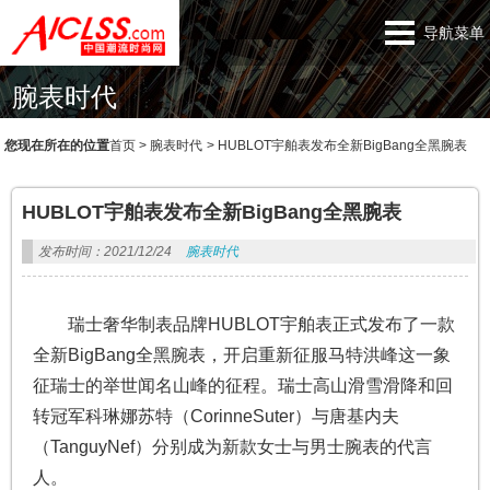
导航菜单
腕表时代
您现在所在的位置
首页
>
腕表时代
>
HUBLOT宇舶表发布全新BigBang全黑腕表
HUBLOT宇舶表发布全新BigBang全黑腕表
发布时间：2021/12/24
腕表时代
瑞士奢华制表品牌HUBLOT宇舶表正式发布了一款
全新BigBang全黑腕表，开启重新征服马特洪峰这一象
征瑞士的举世闻名山峰的征程。瑞士高山滑雪滑降和回
转冠军科琳娜苏特（CorinneSuter）与唐基内夫
（TanguyNef）分别成为新款女士与男士腕表的代言
人。