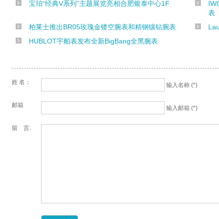
宝珀“经典V系列”主题展览亮相合肥银泰中心1F
IW
表
柏莱士推出BR05玫瑰金镂空腕表和精钢镶钻腕表
L
HUBLOT宇舶表发布全新BigBang全黑腕表
姓 名：
输入名称 (*)
邮箱
输入邮箱 (*)
留 言: