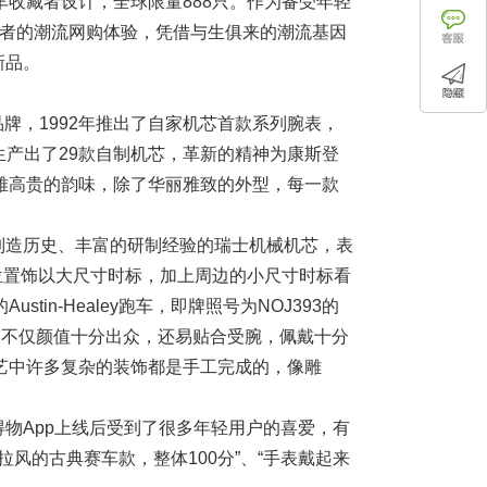
收藏者设计，全球限量888只。作为备受年轻
费者的潮流网购体验，凭借与生俱来的潮流基因
新品。
瑞士腕表品牌，1992年推出了自家机芯首款系列腕表，
已生产出了29款自制机芯，革新的精神为康斯登
雅高贵的韵味，除了华丽雅致的外型，每一款
。
制造历史、丰富的研制经验的瑞士机械机芯，表
位置饰以大尺寸时标，加上周边的小尺寸时标看
in-Healey跑车，即牌照号为NOJ393的
带，不仅颜值十分出众，还易贴合受腕，佩戴十分
艺中许多复杂的装饰都是手工完成的，像雕
得物App上线后受到了很多年轻用户的喜爱，有
风的古典赛车款，整体100分”、“手表戴起来