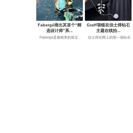
Fabergé推出其首个“精
Graff项链在佳士得钻石
选设计师”系...
主题在线拍...
Fabergé是最精美的珠宝，
佳士得在网上的第一场钻石
钟表和艺术品的代名词，自
拍卖会以149万美元的价格售
1842年GustavFaberge...
出，约占50件拍卖品...