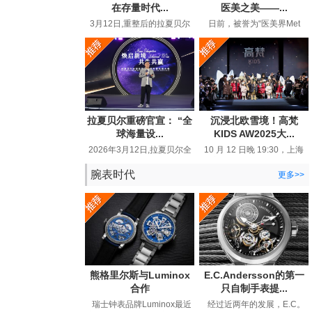
在存量时代...
医美之美——...
3月12日,重整后的拉夏贝尔
日前，被誉为“医美界Met
在品牌生态大会上高调宣布
Gala”的MolyGala峰会在上海
“线上百亿回归”,重新回到行
圆满落幕。这场汇聚全球顶
业视...
尖医...
拉夏贝尔重磅官宣： “全
沉浸北欧雪境！高梵
球海量设...
KIDS AW2025大...
2026年3月12日,拉夏贝尔全
10 月 12 日晚 19:30，上海
球品牌战略发布暨生态大会
静安 800 秀场被一片璀璨与
在浙江嘉兴举行。这个28年
热烈所笼罩。以 “北欧精灵 ...
腕表时代
更多>>
国民...
熊格里尔斯与Luminox
E.C.Andersson的第一
合作
只自制手表提...
瑞士钟表品牌Luminox最近
经过近两年的发展，E.C。