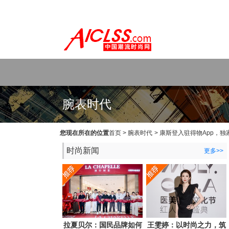
WEB主题公园[www.themepark.com.cn]用心做最好的原创中文Wo
腕表时代
您现在所在的位置
首页
>
腕表时代
>
康斯登入驻得物App，
时尚新闻
更多>>
拉夏贝尔：国民品牌如何
王雯婷：以时尚之力，筑