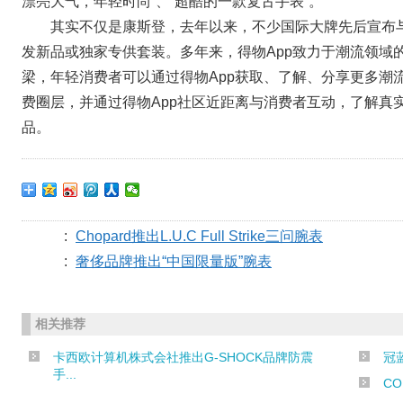
漂亮大气，年轻时尚”、“超酷的一款复古手表”。
其实不仅是康斯登，去年以来，不少国际大牌先后宣布与
发新品或独家专供套装。多年来，得物App致力于潮流领域
梁，年轻消费者可以通过得物App获取、了解、分享更多潮
费圈层，并通过得物App社区近距离与消费者互动，了解真
品。
:
Chopard推出L.U.C Full Strike三问腕表
:
奢侈品牌推出“中国限量版”腕表
相关推荐
卡西欧计算机株式会社推出G-SHOCK品牌防震
冠
手...
C