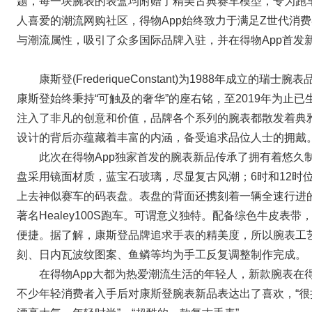
题，每一块腕表的表盒均附赠了精美古典赛车模型，专为跑车
人喜爱的潮流网购社区，得物App始终致力于满足Z世代消
与潮流属性，吸引了众多国际品牌入驻，并在得物App首发
康斯登(FrederiqueConstant)为1988年成立的
康斯登始终秉持“可触及的奢华”的座右铭，至2019年为止
注入了非凡的创意和价值，品牌各个系列的腕表都散发着典
设计的背后亦蕴藏着丰富的内涵，备受追求品位人士的拥戴
此次在得物App独家首发的腕表新品传承了拥有着悠久
盘采用镜面材质，蓝宝石玻璃，尽显复古风潮；6时和12时
上去神似赛车的码表盘。表盘的背面还携刻着一辆全速行进的Aust
著名Healey100S跑车。可谓意义独特。配备综色牛皮表
便捷。据了解，康斯登品牌追求手表的精美度，所以腕表工
刻、日内瓦波纹图案、鱼鳞等均为手工反复调整制作完成。
在得物App大都为热爱潮流生活的年轻人，新款腕表在
不少年轻消费者入手后对康斯登腕表新品表达出了喜欢，“很拉