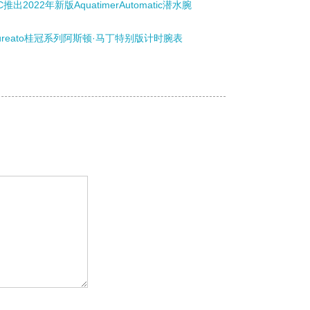
C推出2022年新版AquatimerAutomatic潜水腕
aureato桂冠系列阿斯顿·马丁特别版计时腕表