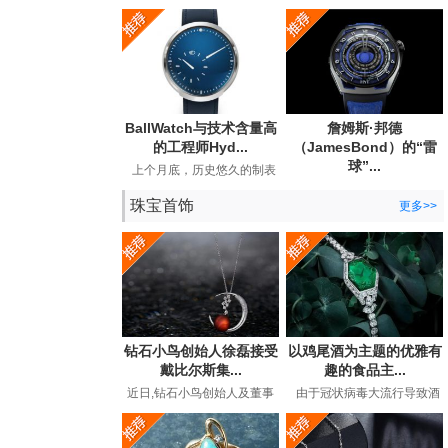
宣布与BearGrylls建立长期合
Andersson手表公司发布了
作关系，并推出了他...
期待已久的手工手表。...
BallWatch与技术含量高
詹姆斯·邦德
的工程师Hyd...
（JamesBond）的“雷
球”...
上个月底，历史悠久的制表
商BallWatch（以其129年历
英国超级间谍詹姆斯·邦德
史中的专用工具表而...
珠宝首饰
（JamesBond）在长期的电
更多>>
影冒险中都曾佩戴劳力...
钻石小鸟创始人徐磊接受
以鸡尾酒为主题的优雅有
戴比尔斯集...
趣的食品主...
近日,钻石小鸟创始人及董事
由于冠状病毒大流行导致酒
长徐磊在接受戴比尔斯集团
吧和餐馆关闭，鸡尾酒时间
专访,讲述了在后疫情时代下
有了全新的含义。过...
如...