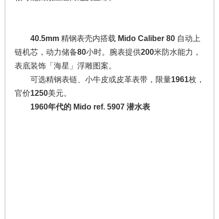
40.5mm
精钢表壳内搭载
Mido Caliber 80
自动上
链机芯，动力储备
80
小时。腕表提供
200
米防水能力，
表底装饰「海星」浮雕图案。
可选精钢表链、小牛皮或皮革表带，限量
1961
枚，
官价
1250
美元。
1960年代的 Mido ref. 5907 潜水表