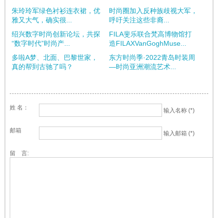
朱玲玲军绿色衬衫连衣裙，优
时尚圈加入反种族歧视大军，
雅又大气，确实很...
呼吁关注这些非裔...
绍兴数字时尚创新论坛，共探
FILA斐乐联合梵高博物馆打
“数字时代”时尚产...
造FILAXVanGoghMuse...
多啦A梦、北面、巴黎世家，
东方时尚季·2022青岛时装周
真的帮到古驰了吗？
—时尚亚洲潮流艺术...
姓 名：
输入名称 (*)
邮箱
输入邮箱 (*)
留 言: