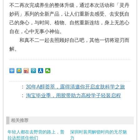
不二再次完成养生的整体升级，通过本次活动和「灵丹
妙药」系列的全新产品，让人们重新去感受、去安抚自
己的身心，与时间、植物、自然重新连结，身上无恙心
自在，心中无事小神仙。
和真不二一起去照顾好自己吧，其他一切将迎刃而
解。
:
30年A醇荟萃，露得清邀你开启皮肤科学之旅
:
淘宝毕业季，用胶带助力高校学子轻装启程
相关推荐
年轻人都在去野营的路上，普
深圳时装周解锁时尚的无尽魅
拉达想抓住他们
力