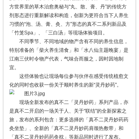
方世界里的草木治愈奥秘与“丸、散、膏、丹”的传统方
剂形态进行重新解读和构造，创新为更符合当下人养生
习惯的“泡、汤、膏、灸、方”形态的真不二系列新品及
「竹笼Spa」、「三白汤」等现场体验项目。
不同季节、不同地域的物产含有不同的养生信息，
特别准备的「柴火养生清食」和「水八仙主题晚宴」是
江南三伏时令物产代表，气味合而服之，因时因地制
宜。
这些体验也让现场每位参与伙伴在感受传统植愈文
化的同时也收获一份关于顺时养生的新“灵丹妙药”。
现场全新发布的真不二「灵丹妙药」系列产品，亦
是真不二开启的一场关于人、关于“联结”的全新探索之
旅，发布的系列包含：更多选择的「真不二灵丹妙药药
灸坐垫」、全新的「真不二灵丹妙药肩颈热敷带」和
「真不二灵丹妙药药灸枕」等新品同时进行了发布。