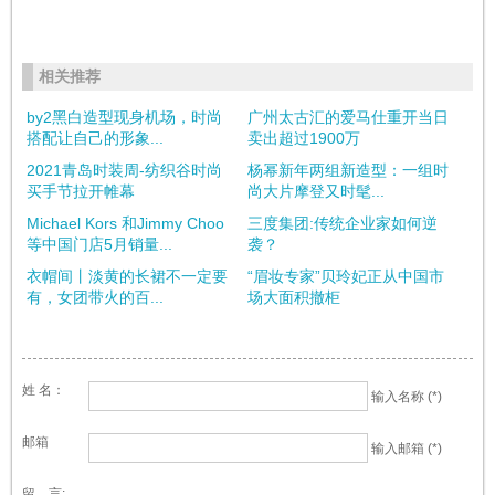
相关推荐
by2黑白造型现身机场，时尚
广州太古汇的爱马仕重开当日
搭配让自己的形象...
卖出超过1900万
2021青岛时装周-纺织谷时尚
杨幂新年两组新造型：一组时
买手节拉开帷幕
尚大片摩登又时髦...
Michael Kors 和Jimmy Choo
三度集团:传统企业家如何逆
等中国门店5月销量...
袭？
衣帽间丨淡黄的长裙不一定要
“眉妆专家”贝玲妃正从中国市
有，女团带火的百...
场大面积撤柜
姓 名：
输入名称 (*)
邮箱
输入邮箱 (*)
留 言: