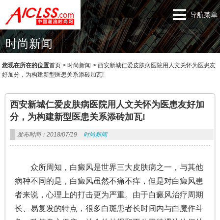
导航菜单
时尚新闻
您现在所在的位置
首页
>
时尚新闻
>
西安新城仁爱皮肤病医院用人文关怀为医患友
好加分，为构建新型医患关系添砖加瓦!
西安新城仁爱皮肤病医院用人文关怀为医患友好加
分，为构建新型医患关系添砖加瓦!
发布时间：2018/07/19
时尚新闻
众所周知，白癜风是世界三大皮肤病之一，与其他
病种不同的是，白癜风虽然不痛不痒，但是对白癜风患
者来说，心理上的打击更为严重。由于白癜风治疗周期
长、易复发的特点，很多白斑患者长时间内与白魔作斗