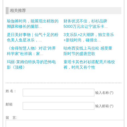
相关推荐
瑜伽裤时尚，能展现出精致的
财务状况不佳，杉杉品牌
脚踝和修长的腿部...
5000万元出让宁波乐卡...
是日美好事物｜仙气十足的粉
3支乐队+2大潮牌，独立音乐
色美人鱼星冰乐，...
+新锐时尚，碰撞出...
《舍得智慧人物》对话“跨界
咕咚西安线上马拉松 感受重
科学家”杜祥琬：家...
阳时节的盛唐悲歌
玛丽·莱姆伯特执导的恐怖电
童瑶卡其色衬衫搭配亮片格纹
影《顶楼》
裤，时尚又有个性
姓 名：
输入名称 (*)
邮箱
输入邮箱 (*)
留 言: