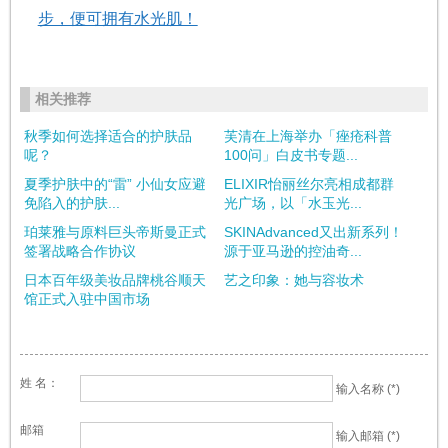
步，便可拥有水光肌！
相关推荐
秋季如何选择适合的护肤品
芙清在上海举办「痤疮科普
呢？
100问」白皮书专题...
夏季护肤中的“雷” 小仙女应避
ELIXIR怡丽丝尔亮相成都群
免陷入的护肤...
光广场，以「水玉光...
珀莱雅与原料巨头帝斯曼正式
SKINAdvanced又出新系列！
签署战略合作协议
源于亚马逊的控油奇...
日本百年级美妆品牌桃谷顺天
艺之印象：她与容妆术
馆正式入驻中国市场
姓 名：
输入名称 (*)
邮箱
输入邮箱 (*)