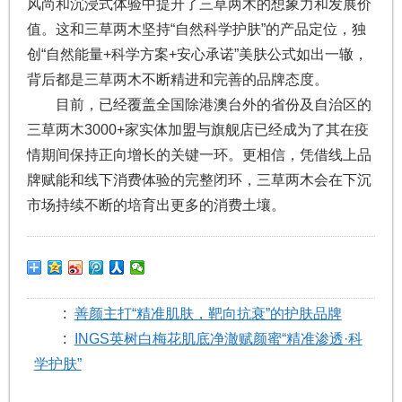
风尚和沉浸式体验中提升了三草两木的想象力和发展价
值。这和三草两木坚持“自然科学护肤”的产品定位，独
创“自然能量+科学方案+安心承诺”美肤公式如出一辙，
背后都是三草两木不断精进和完善的品牌态度。
目前，已经覆盖全国除港澳台外的省份及自治区的
三草两木3000+家实体加盟与旗舰店已经成为了其在疫
情期间保持正向增长的关键一环。更相信，凭借线上品
牌赋能和线下消费体验的完整闭环，三草两木会在下沉
市场持续不断的培育出更多的消费土壤。
:
善颜主打“精准肌肤，靶向抗衰”的护肤品牌
:
INGS英树白梅花肌底净澈赋颜蜜“精准渗透·科
学护肤”