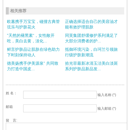
相关推荐
欧蕙携手万宝宝，碰撞古典管
正确选择适合自己的美容油才
弦乐与护肤花火
能有效护理肌肤
”天然的褪黑素“，女性敞开
同芙集团舒缓修护系列满足了
吃，美白去黄，淡化...
大部分消费者的护...
鲜言护肤品让肌肤在绿色助力
抵御环境污染，白珂兰引领旅
下时刻保持动人
行级护肤新潮流
德美扬携手伊美源泉” 共同致
拾光菲最新冰清玉洁美白淡斑
力打造中国皮...
系列护肤品新品发...
姓 名：
输入名称 (*)
邮箱
输入邮箱 (*)
留 言: