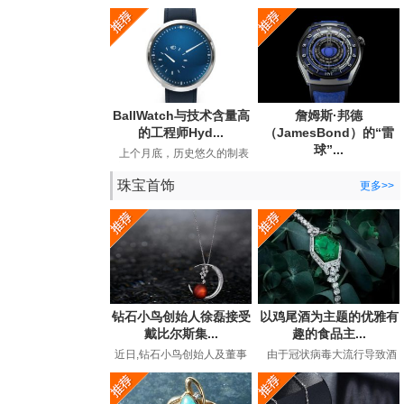
宣布与BearGrylls建立长期合
Andersson手表公司发布了
作关系，并推出了他...
期待已久的手工手表。...
BallWatch与技术含量高
詹姆斯·邦德
的工程师Hyd...
（JamesBond）的“雷
球”...
上个月底，历史悠久的制表
商BallWatch（以其129年历
英国超级间谍詹姆斯·邦德
史中的专用工具表而...
珠宝首饰
（JamesBond）在长期的电
更多>>
影冒险中都曾佩戴劳力...
钻石小鸟创始人徐磊接受
以鸡尾酒为主题的优雅有
戴比尔斯集...
趣的食品主...
近日,钻石小鸟创始人及董事
由于冠状病毒大流行导致酒
长徐磊在接受戴比尔斯集团
吧和餐馆关闭，鸡尾酒时间
专访,讲述了在后疫情时代下
有了全新的含义。过...
如...