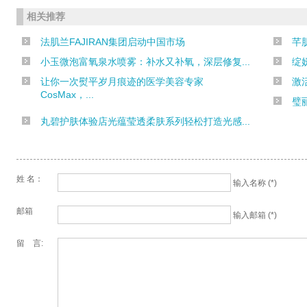
相关推荐
法肌兰FAJIRAN集团启动中国市场
芊
小玉微泡富氧泉水喷雾：补水又补氧，深层修复...
绽
让你一次熨平岁月痕迹的医学美容专家
激
CosMax，...
璧
丸碧护肤体验店光蕴莹透柔肤系列轻松打造光感...
姓 名：
输入名称 (*)
邮箱
输入邮箱 (*)
留 言: