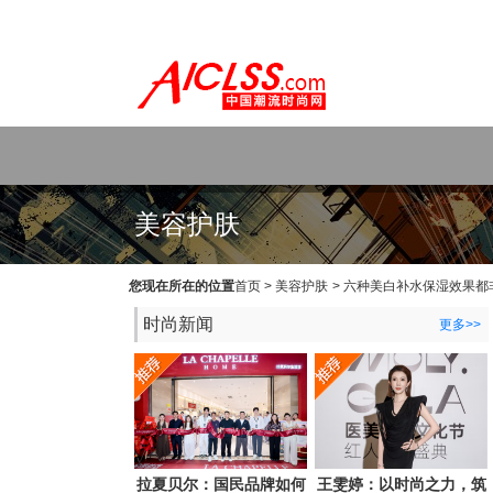
WEB主题公园[www.themepark.com.cn]用心做最好的原创中文Wo
美容护肤
您现在所在的位置
首页
>
美容护肤
>
六种美白补水保湿效果都
时尚新闻
更多>>
拉夏贝尔：国民品牌如何
王雯婷：以时尚之力，筑