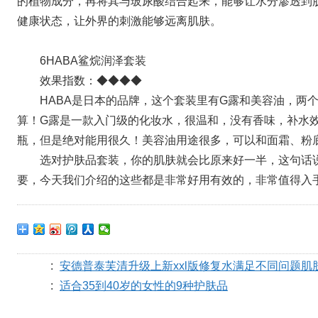
的植物成分，再将其与玻尿酸结合起来，能够让水分渗透到
健康状态，让外界的刺激能够远离肌肤。
6HABA鲨烷润泽套装
效果指数：◆◆◆◆
HABA是日本的品牌，这个套装里有G露和美容油，两
算！G露是一款入门级的化妆水，很温和，没有香味，补水
瓶，但是绝对能用很久！美容油用途很多，可以和面霜、粉
选对护肤品套装，你的肌肤就会比原来好一半，这句话
要，今天我们介绍的这些都是非常好用有效的，非常值得入
:
安德普泰芙清升级上新xxl版修复水满足不同问题肌
:
适合35到40岁的女性的9种护肤品