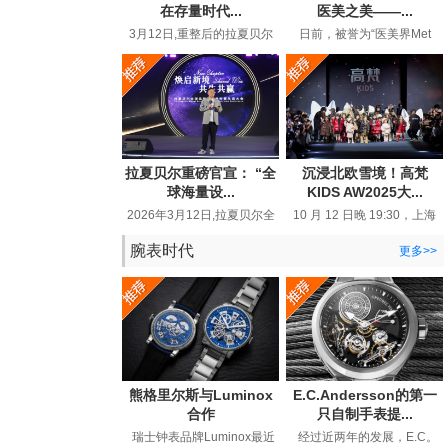
在存量时代...
医美之美——...
3月12日,重整后的拉夏贝尔
日前，被誉为“医美界Met
在品牌生态大会上高调宣布
Gala”的MolyGala峰会在上海
“线上百亿回归”,重新回到行
圆满落幕。这场汇聚全球顶
业视...
尖医...
拉夏贝尔重磅官宣： “全
沉浸北欧雪境！高梵
球海量设...
KIDS AW2025大...
2026年3月12日,拉夏贝尔全
10 月 12 日晚 19:30，上海
球品牌战略发布暨生态大会
静安 800 秀场被一片璀璨与
在浙江嘉兴举行。这个28年
热烈所笼罩。以 “北欧精灵 ...
腕表时代
更多>>
国民...
熊格里尔斯与Luminox
E.C.Andersson的第一
合作
只自制手表提...
瑞士钟表品牌Luminox最近
经过近两年的发展，E.C。