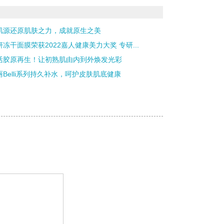
肌源还原肌肤之力，成就原生之美
妍冻干面膜荣获2022嘉人健康美力大奖 专研...
活胶原再生！让初熟肌由内到外焕发光彩
丽Belli系列持久补水，呵护皮肤肌底健康