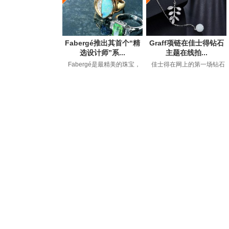
Fabergé推出其首个“精
Graff项链在佳士得钻石
选设计师”系...
主题在线拍...
Fabergé是最精美的珠宝，
佳士得在网上的第一场钻石
钟表和艺术品的代名词，自
拍卖会以149万美元的价格售
1842年GustavFaberge...
出，约占50件拍卖品...