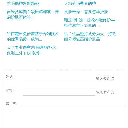
羊毛脂护发新趋势
大部分消费者的护...
吉米赏容美白淡斑精粹液，开
皮肤干燥，需要怎样护肤
启护肤新体验！
颐莲“昕”选：莲花净澈修护—
抵抗城市污染肌的...
半亩花田凭借着基于专利技术
玑兰优品坚持成分为先，打造
的优秀品质，成为...
细分领域高端护肤品
大学专业课主内 梅恩纳补水
保湿主外 内外双修...
姓 名：
输入名称 (*)
邮箱
输入邮箱 (*)
留 言: