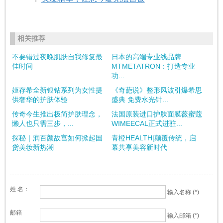
相关推荐
不要错过夜晚肌肤自我修复最
日本的高端专业线品牌
佳时间
MTMETATRON：打造专业
功...
姬存希全新银钻系列为女性提
《奇葩说》整形风波引爆希思
供奢华的护肤体验
盛典 免费水光针...
传奇今生推出极简护肤理念，
法国原装进口护肤面膜薇蜜蔻
懒人也只需三步，...
WIMEECAL正式进驻...
探秘｜润百颜故宫如何掀起国
青橙HEALTH|颠覆传统，启
货美妆新热潮
幕共享美容新时代
姓 名：
输入名称 (*)
邮箱
输入邮箱 (*)