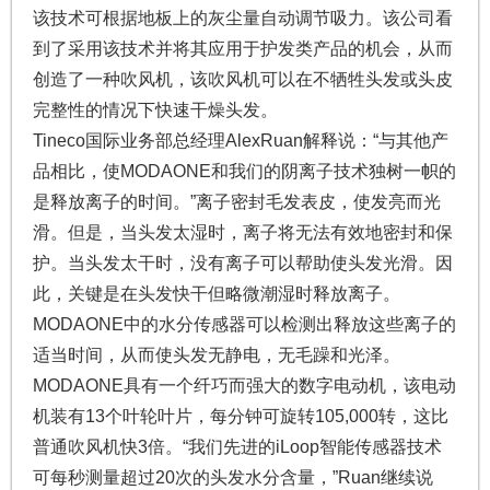
该技术可根据地板上的灰尘量自动调节吸力。该公司看
到了采用该技术并将其应用于护发类产品的机会，从而
创造了一种吹风机，该吹风机可以在不牺牲头发或头皮
完整性的情况下快速干燥头发。
Tineco国际业务部总经理AlexRuan解释说：“与其他产
品相比，使MODAONE和我们的阴离子技术独树一帜的
是释放离子的时间。”离子密封毛发表皮，使发亮而光
滑。但是，当头发太湿时，离子将无法有效地密封和保
护。当头发太干时，没有离子可以帮助使头发光滑。因
此，关键是在头发快干但略微潮湿时释放离子。
MODAONE中的水分传感器可以检测出释放这些离子的
适当时间，从而使头发无静电，无毛躁和光泽。
MODAONE具有一个纤巧而强大的数字电动机，该电动
机装有13个叶轮叶片，每分钟可旋转105,000转，这比
普通吹风机快3倍。“我们先进的iLoop智能传感器技术
可每秒测量超过20次的头发水分含量，”Ruan继续说