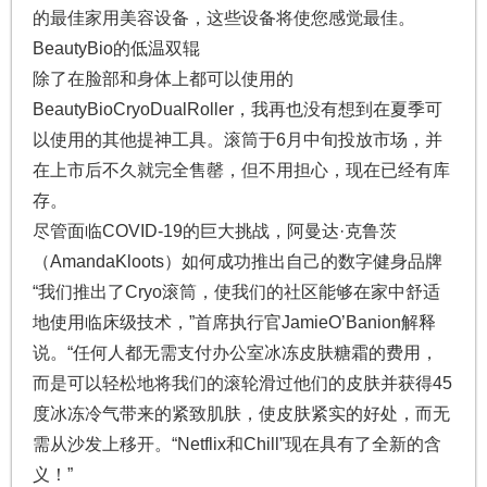
的最佳家用美容设备，这些设备将使您感觉最佳。
BeautyBio的低温双辊
除了在脸部和身体上都可以使用的
BeautyBioCryoDualRoller，我再也没有想到在夏季可
以使用的其他提神工具。滚筒于6月中旬投放市场，并
在上市后不久就完全售罄，但不用担心，现在已经有库
存。
尽管面临COVID-19的巨大挑战，阿曼达·克鲁茨
（AmandaKloots）如何成功推出自己的数字健身品牌
“我们推出了Cryo滚筒，使我们的社区能够在家中舒适
地使用临床级技术，”首席执行官JamieO’Banion解释
说。“任何人都无需支付办公室冰冻皮肤糖霜的费用，
而是可以轻松地将我们的滚轮滑过他们的皮肤并获得45
度冰冻冷气带来的紧致肌肤，使皮肤紧实的好处，而无
需从沙发上移开。“Netflix和Chill”现在具有了全新的含
义！”