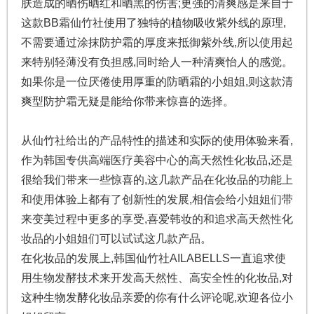
肤造成的晒伤晒红和晒黑的伤害;更强的清爽感是来自于
这款BB霜仙竹社使用了独特的植物吸收紫外线的原理,
不需要通过涂抹防护霜的厚度来抵御紫外线,所以使用起
来特别轻薄没有负担感,同时给人一种清爽怡人的感觉。
如果你是一位厌倦使用厚重的防晒霜的小姐姐,则这款清
爽型防护霜无疑是能给你带来惊喜的选择。
从仙竹社给出的产品特性的描述和实际的使用体验来看,
作为韩国专供高端医疗美容中心的高天然性化妆品,还是
很给我们带来一些惊喜的,这几款产品在化妆品的功能上
和使用体验上都有了创新性的发展,相信会给小姐姐们带
来变美过程中更多的享受,喜爱韩妆的和追求高天然性化
妆品的小姐姐们可以试试这几款产品。
在化妆品的发展上,韩国仙竹社AILABELLS一直追求使
用生物发酵技术来开发高天然性、高安全性的化妆品,对
这种生物发酵化妆品亲爱的你有什么评论呢,欢迎各位小