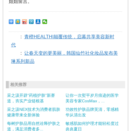
姐姐留言。
:
青橙HEALTH|颠覆传统，启幕共享美容新时
代
:
让春天变的更美丽，韩国仙竹社化妆品发布美
琳系列新品
相关推荐
采之汲开辟“药植护肤”新赛
让你一次熨平岁月痕迹的医学
道，夯实产业链根基
美容专家CosMax，...
采之汲NEX技术为消费者肌肤
功效性护肤品牌芙清，零感精
健康带来全新体验
华从清出发
每树护肤品用自然诠释护肤之
敏感肌如何护理才能轻松度过
道，满足消费者多...
炎炎夏日