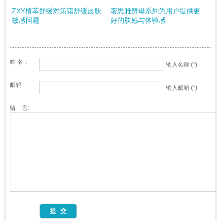
ZXY植萃舒缓对策霜舒缓皮肤
奢思雅酵母系列为用户提供更
敏感问题
好的肤感与体验感
姓 名：
输入名称 (*)
邮箱
输入邮箱 (*)
留 言: