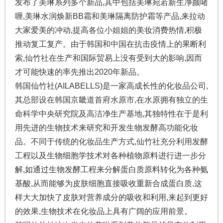
发布了美琳系列多个新品,其中包括美琳宛若新生净颜啫
喱,美琳水润焕新BB霜和美琳隔离防护霜等产品,来拉动
大家爱美的冲动,提高各位小姐姐的美妆消费热情,积极
推动复工复产。由于韩国和中国在抗击疫情上的果断利
索,仙竹社在生产和国际贸易上没有受到大的影响,因而
才可能快速的率先推出2020年新品。
韩国仙竹社(AILABELLS)是一家高成长性的化妆品公司,
其总部设在韩国京畿道首府水原市,在水原拥有独立的生
命科学中央研究院及高洁净生产基地,其独特性在于是利
用先进的生物技术来研究和开发生物发酵高功能化妆
品。不同于传统的化妆品生产方式,仙竹社充分利用发酵
工程以及生物细胞学技术对各种植物原料进行进一步分
解,如通过生物发酵工程来分解蛋白质原料转化为各种氨
基酸,从而能够为皮肤细胞直接吸收重新合成蛋白质,这
样大大加快了皮肤对营养成分的吸收和利用,来起到更好
的效果,生物技术在化妆品上具有广阔的应用前景。