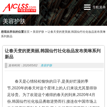
导航菜单
美容护肤
您现在所在的位置
首页
>
美容护肤
>
让春天变的更美丽,韩国仙竹社化妆品发布美琳
系列新品
让春天变的更美丽,韩国仙竹社化妆品发布美琳系列
新品
发布时间：2020/05/02
美容护肤
春天是心情轻松愉快的日子,是美好烂漫的季
节,2020年的春天对这个星球上的人们来说尤其显得弥
足珍贵。为了欢迎这个难得的春天的到来,2020年4月
份,韩国仙竹社化妆品勇敢逆势而行,接连在中国市场上