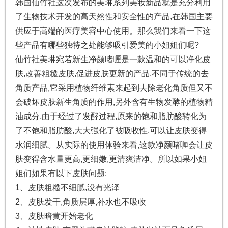
韩国仙竹社这次发布的美琳系列美妆新品就是充分利用
了生物技术开发的高天然性和安全性的产品,在韩国主要
供应于高端的医疗美容中心使用。那么我们来看一下这
些产品有哪些独特之处能够吸引爱美的小姐姐们呢?
仙竹社美琳宛若新生净颜啫喱是一款温和的可以净化皮
肤,改善粗糙皮肤,促进皮肤更新的产品,不同于传统的去
角质产品,它采用植物纤维素来起到去除老化角质但又不
会破坏皮肤新生角质的作用,另外含有生物发酵的植物精
油成分,由于经过了发酵过程,原来的饱和脂肪酸转化为
了不饱和脂肪酸,大大强化了被吸收性,可以让皮肤变得
水润细腻。从实际的使用体验来看,这款净颜啫喱会让皮
肤变得含水量更高,更细嫩,更清爽洁净。所以如果小姐
姐们如果有以下皮肤问题:
1、皮肤粗糙不细腻,没有光泽
2、皮肤发干,角质层厚,补水也不吸收
3、皮肤暗黄开始老化