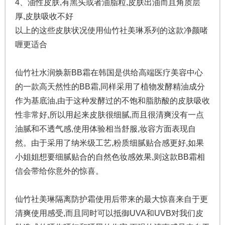
4、油性皮肤,有黑头或者油脂粒,皮肤出油而且角质层
厚,皮肤吸收不好
以上的这些皮肤状况使用仙竹社美琳系列的这款净颜啫
喱更适合
仙竹社水润焕新BB霜在韩国是供给高端医疗美容中心
的一款高天然性的BB霜,同样采用了植物发酵精油成分
作为基底油,由于这种发酵过的不饱和脂肪酸的皮肤吸收
性非常好,所以用起来皮肤很细腻,而且很清爽没有一点
油腻和不透气感,使用体验相当舒服,妆容方面表现自
然。由于采用了纳米级工艺,粉质细腻贴合感更好,如果
小姐姐想要细腻贴合的自然色妆感效果,则这款BB霜相
信会带给你意外的惊喜。
仙竹社美琳隔离防护霜使用后带来的最大惊喜来自于更
清爽使用感受,而且同时可以抵御UVA和UVB对我们皮