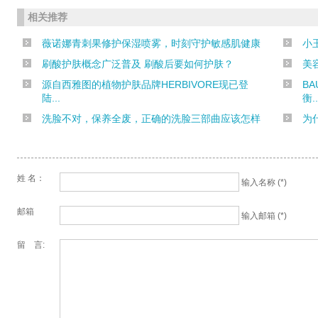
相关推荐
薇诺娜青刺果修护保湿喷雾，时刻守护敏感肌健康
小
刷酸护肤概念广泛普及 刷酸后要如何护肤？
美
源自西雅图的植物护肤品牌HERBIVORE现已登
B
陆...
衡..
洗脸不对，保养全废，正确的洗脸三部曲应该怎样
为
姓 名：
输入名称 (*)
邮箱
输入邮箱 (*)
留 言: