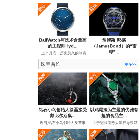
宣布与BearGrylls建立长期合
Andersson手表公司发布了
作关系，并推出了他...
期待已久的手工手表。...
BallWatch与技术含量高
詹姆斯·邦德
的工程师Hyd...
（JamesBond）的“雷
球”...
上个月底，历史悠久的制表
商BallWatch（以其129年历
英国超级间谍詹姆斯·邦德
史中的专用工具表而...
珠宝首饰
（JamesBond）在长期的电
更多>>
影冒险中都曾佩戴劳力...
钻石小鸟创始人徐磊接受
以鸡尾酒为主题的优雅有
戴比尔斯集...
趣的食品主...
近日,钻石小鸟创始人及董事
由于冠状病毒大流行导致酒
长徐磊在接受戴比尔斯集团
吧和餐馆关闭，鸡尾酒时间
专访,讲述了在后疫情时代下
有了全新的含义。过...
如...