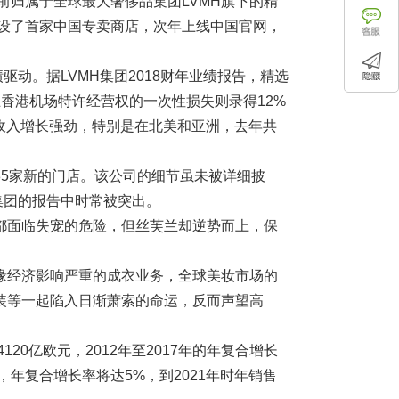
9年，目前归属于全球最大奢侈品集团LVMH旗下的精
开设了首家中国专卖商店，次年上线中国官网，
驱动。据LVMH集团2018财年业绩报告，精选
终止香港机场特许经营权的一次性损失则录得12%
机收入增长强劲，特别是在北美和亚洲，去年共
5家新的门店。该公司的细节虽未被详细披
集团的报告中时常被突出。
都面临失宠的危险，但丝芙兰却逆势而上，保
缘经济影响严重的成衣业务，全球美妆市场的
装等一起陷入日渐萧索的命运，反而声望高
20亿欧元，2012年至2017年的年复合增长
，年复合增长率将达5%，到2021年时年销售