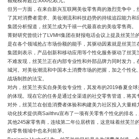
额规模将超过5000亿欧元。
但另一方面，在来自新兴互联网美妆零售商的激烈竞争中，
了其对消费者需求、美妆潮流和科技趋势的持续追踪能力和应变能力。根
集团分析报道，丝芙兰成为千禧一代最喜欢的美妆零售商。
菁财研究曾统计了LVMH集团在财报电话会议上提及丝芙兰的
是在各个领域抢占市场份额的能手，其驱动因素就是丝芙兰在
集团则表示，产品创新和移动应用等个性化服务驱动了丝芙
不难发现，丝芙兰正在内部专业性和外部品牌力同时发力，
城河。对美妆潮流和中国本土消费市场的把握，加之个性化
战场制胜的法宝。
对内，丝芙兰夯实自身美妆专业性，其发布的2019春夏全
的体现。现在它的任务是通过全渠道的社交零售管道，将其
对外，丝芙兰在创造消费者体验和构建美力社区投入大量精
动化技术提供商Sailthru宣布了一项有关零售个性化的排
其他245家零售商，连续第二年位居榜首，这意味着丝芙兰
的零售领域中也名列前茅。