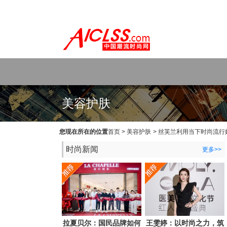
WEB主题公园[www.themepark.com.cn]用心做最好的原创中文Wo
美容护肤
您现在所在的位置
首页
>
美容护肤
>
丝芙兰利用当下时尚流行
时尚新闻
更多>>
拉夏贝尔：国民品牌如何
王雯婷：以时尚之力，筑