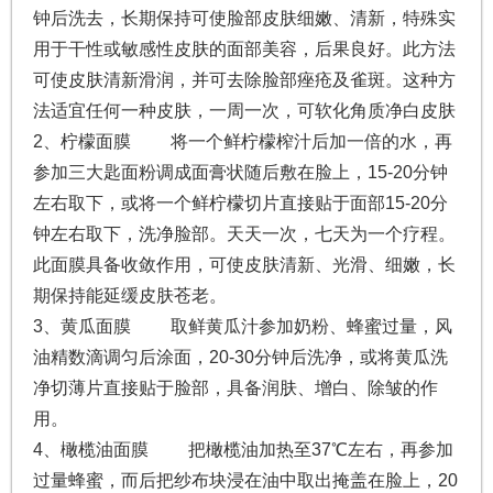
钟后洗去，长期保持可使脸部皮肤细嫩、清新，特殊实
用于干性或敏感性皮肤的面部美容，后果良好。此方法
可使皮肤清新滑润，并可去除脸部痤疮及雀斑。这种方
法适宜任何一种皮肤，一周一次，可软化角质净白皮肤
2、柠檬面膜 将一个鲜柠檬榨汁后加一倍的水，再
参加三大匙面粉调成面膏状随后敷在脸上，15-20分钟
左右取下，或将一个鲜柠檬切片直接贴于面部15-20分
钟左右取下，洗净脸部。天天一次，七天为一个疗程。
此面膜具备收敛作用，可使皮肤清新、光滑、细嫩，长
期保持能延缓皮肤苍老。
3、黄瓜面膜 取鲜黄瓜汁参加奶粉、蜂蜜过量，风
油精数滴调匀后涂面，20-30分钟后洗净，或将黄瓜洗
净切薄片直接贴于脸部，具备润肤、增白、除皱的作
用。
4、橄榄油面膜 把橄榄油加热至37℃左右，再参加
过量蜂蜜，而后把纱布块浸在油中取出掩盖在脸上，20