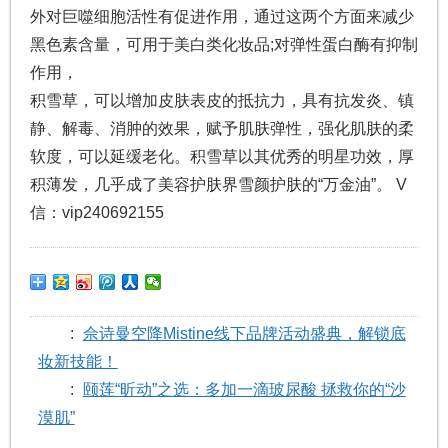
外对巨噬细胞活性有促进作用，通过这两个方面来减少
黑色素含量，可用于美白类化妆品;对弹性蛋白酶有抑制
作用，
积雪草，可以增加皮肤表皮的抵抗力，具有抗发炎、镇
静、解毒、消肿的效果，赋予肌肤弹性，强化肌肤的柔
软度，可以延缓老化。积雪草以其优秀的明星功效，厚
积薄发，几乎成了美容护肤界雪颜护肤的“万金油”。 V
信：vip240692155
:
佘诗曼空降Mistine线下品牌活动盛典，解锁底
妆新技能！
:
颐莲“昕动”之选：多加一滴玻尿酸 拯救你的“沙
漠肌”