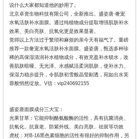
说什么大家都知道他的妙用了。
北京卓资生物科技有限公司，全新推出。盛姿唐·奢宠
水氧活肤补水面膜。通过纯植物成分提取增强肌肤补水
效果、美白亮肤、抗氧化更是效果显著。
觉得以上方法过于繁琐和麻烦的亲今天有福气了。重磅
推荐一款奢宠水氧活肤补水面膜。盛姿唐，甄选多种珍
稀的高保湿清润补水植物成分，有效充盈补水锁水，改
善肌肤暗哑、无光泽、水感赋活柔润肌肤，使补水力、
保湿力稳步提升，令肌肤初雪般晶莹剔透，宛如出水芙
蓉般悄然绽放。V信：vip240692155
盛姿唐面膜成分三大宝：
光果甘草：它能抑制酪氨酸酶的活性，具有抗菌消炎、
抗氧化、抗衰老、防紫外线、美白亮肤、祛斑等功效
虎杖：对B-16黑色素细胞的活性有很好的抑制作用，另