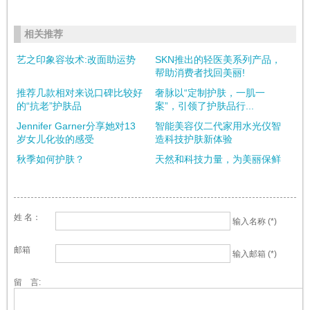
相关推荐
艺之印象容妆术:改面助运势
SKN推出的轻医美系列产品，
帮助消费者找回美丽!
推荐几款相对来说口碑比较好
奢脉以“定制护肤，一肌一
的“抗老”护肤品
案”，引领了护肤品行...
Jennifer Garner分享她对13
智能美容仪二代家用水光仪智
岁女儿化妆的感受
造科技护肤新体验
秋季如何护肤？
天然和科技力量，为美丽保鲜
姓 名：
输入名称 (*)
邮箱
输入邮箱 (*)
留 言: