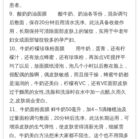
患者。
9、酸奶奶油面膜 酸牛奶、奶油各等份，混杂调匀
后敷面，保存20分钟后用清水洗净。此法具备收敛作
用，长期保持可清除面部皮肤上的皱纹，实用于中老年
妇女或面部皱纹较多的孕产妇。
10、牛奶柠檬珍珠粉面膜 用牛奶，蛋青，还有柠
檬汁，还有放点蜂蜜，还有珍珠粉，再加点VE搅拌平
均了以后，放面膜纸浸泡，泡几个小时以后敷在脸上，
很配偶的脸啊，偶皮肤敏感，而且很干燥，蜂蜜牛奶都
是滋润的，牛奶还美白，柠檬有VC，还有VE面部皮肤
过于黝黑的女性,洗脸和洗澡时在水中加一点醋,久而久
之,皮肤就会变白。
11、牛奶面粉面膜 鲜牛奶50毫升，加4～5滴橄榄油及
过量面粉调匀敷面，20分钟后洗净。此法长期运用，可
增添皮肤的生气弹性，使皮肤变得清新光滑，细腻雪
白。牛奶美白方法想来大家都不陌生。这个也不用我多