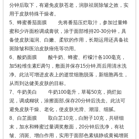
分钟后取下，有避免皮肤苍老，润肤祛斑除皱之效，实
用于皮肤特殊干燥者。
5、蜂蜜番茄面膜 先将番茄压烂取汁，参加过量蜂
蜜和少许面粉调成膏状，涂于面部维持20-30分钟，具
备使皮肤滋润、白嫩、柔软的作用，长期运用还具备祛
斑除皱和医治皮肤痤疮等功用。
6、酸奶面膜 酸牛奶、蜂蜜、柠檬汁各100毫克，
加5粒维生素E调匀，敷面并保存15分钟,而后用清水洗
净。此法可增进皮表上的逝世细胞脱落，新细胞再生，
从而到达健美皮肤的目标。
7、牛奶美白 牛奶100毫升，草莓50克，捣烂如
泥，调成糊状，涂擦面部,保存20分钟后洗去。此法可
避免皮肤干燥、老化，使皮肤光滑、潮湿、细腻。
8、白芷面膜 取白芷10克，白附子10克，共研细
末，加水和蜂蜜过量调奖敷面，20分钟后洗净，有祛
皱、消斑、增白作用，实用于面部色素镇静或黄褐增斑