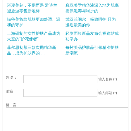
璀璨美刻，不期而遇 雅诗兰
真珠美学精华液深入地为肌底
黛旅游零售新地标...
提供滋养与呵护的...
喵爷美妆给肌肤更加舒适、温
武汉菲阁尔：极致呵护 只为
和的守护
邂逅最美的你
上海研制的女性护肤产品成为
轻岁面膜新品发布会福建站成
太空的“护花使者”
功举办
菲尔思初颜三款次抛精华新
每树美品护肤品引领精准护肤
品，成为护肤界的“...
新潮流
姓 名：
输入名称 (*)
邮箱
输入邮箱 (*)
留 言: