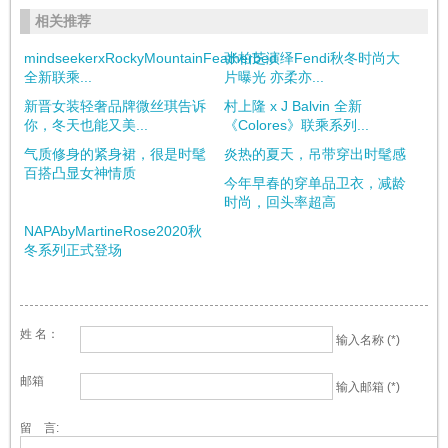
相关推荐
mindseekerxRockyMountainFeatherbed
张柏芝演绎Fendi秋冬时尚大
全新联乘...
片曝光 亦柔亦...
新晋女装轻奢品牌微丝琪告诉
村上隆 x J Balvin 全新
你，冬天也能又美...
《Colores》联乘系列...
气质修身的紧身裙，很是时髦
炎热的夏天，吊带穿出时髦感
百搭凸显女神情质
今年早春的穿单品卫衣，减龄
时尚，回头率超高
NAPAbyMartineRose2020秋
冬系列正式登场
姓 名：
输入名称 (*)
邮箱
输入邮箱 (*)
留 言: