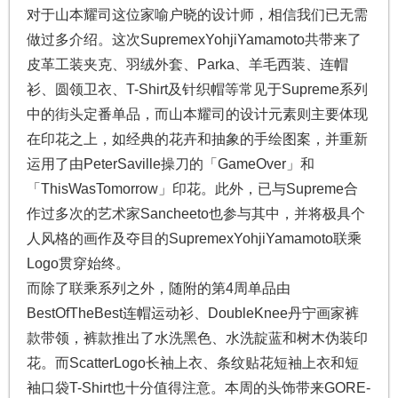
对于山本耀司这位家喻户晓的设计师，相信我们已无需
做过多介绍。这次SupremexYohjiYamamoto共带来了
皮革工装夹克、羽绒外套、Parka、羊毛西装、连帽
衫、圆领卫衣、T-Shirt及针织帽等常见于Supreme系列
中的街头定番单品，而山本耀司的设计元素则主要体现
在印花之上，如经典的花卉和抽象的手绘图案，并重新
运用了由PeterSaville操刀的「GameOver」和
「ThisWasTomorrow」印花。此外，已与Supreme合
作过多次的艺术家Sancheeto也参与其中，并将极具个
人风格的画作及夺目的SupremexYohjiYamamoto联乘
Logo贯穿始终。
而除了联乘系列之外，随附的第4周单品由
BestOfTheBest连帽运动衫、DoubleKnee丹宁画家裤
款带领，裤款推出了水洗黑色、水洗靛蓝和树木伪装印
花。而ScatterLogo长袖上衣、条纹贴花短袖上衣和短
袖口袋T-Shirt也十分值得注意。本周的头饰带来GORE-