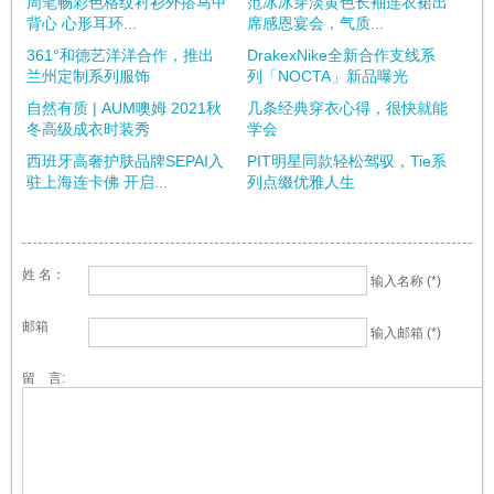
周笔畅彩色格纹衬衫外搭马甲
范冰冰穿淡黄色长袖连衣裙出
背心 心形耳环...
席感恩宴会，气质...
361°和德艺洋洋合作，推出
DrakexNike全新合作支线系
兰州定制系列服饰
列「NOCTA」新品曝光
自然有质 | AUM噢姆 2021秋
几条经典穿衣心得，很快就能
冬高级成衣时装秀
学会
西班牙高奢护肤品牌SEPAI入
PIT明星同款轻松驾驭，Tie系
驻上海连卡佛 开启...
列点缀优雅人生
姓 名：
输入名称 (*)
邮箱
输入邮箱 (*)
留 言: