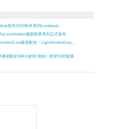
iStub发布2020秋冬系列Lookbook
AxLouisVuitton最新联乘系列正式发布
rJordan1Low最新配色「LightSmokeGrey」
.
仔裤搭配的3种小妙招 助你一秒穿出时髦感