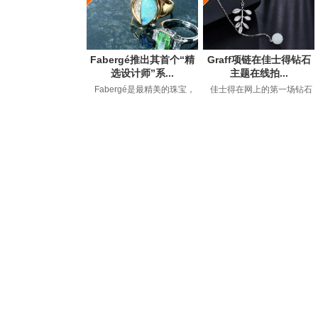
Fabergé推出其首个“精
Graff项链在佳士得钻石
选设计师”系...
主题在线拍...
Fabergé是最精美的珠宝，
佳士得在网上的第一场钻石
钟表和艺术品的代名词，自
拍卖会以149万美元的价格售
1842年GustavFaberge...
出，约占50件拍卖品...