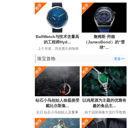
宣布与BearGrylls建立长期合
Andersson手表公司发布了
作关系，并推出了他...
期待已久的手工手表。...
BallWatch与技术含量高
詹姆斯·邦德
的工程师Hyd...
（JamesBond）的“雷
球”...
上个月底，历史悠久的制表
商BallWatch（以其129年历
英国超级间谍詹姆斯·邦德
史中的专用工具表而...
珠宝首饰
（JamesBond）在长期的电
更多>>
影冒险中都曾佩戴劳力...
钻石小鸟创始人徐磊接受
以鸡尾酒为主题的优雅有
戴比尔斯集...
趣的食品主...
近日,钻石小鸟创始人及董事
由于冠状病毒大流行导致酒
长徐磊在接受戴比尔斯集团
吧和餐馆关闭，鸡尾酒时间
专访,讲述了在后疫情时代下
有了全新的含义。过...
如...