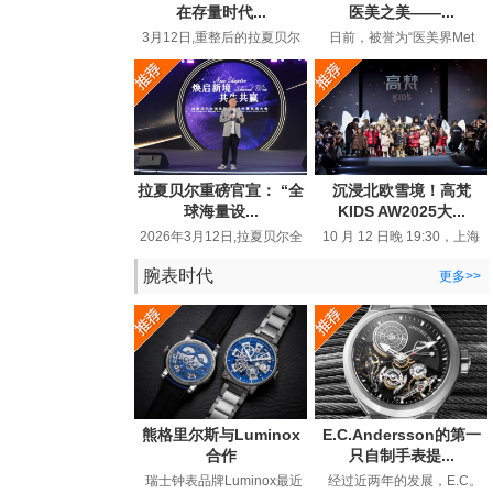
在存量时代...
医美之美——...
3月12日,重整后的拉夏贝尔
日前，被誉为“医美界Met
在品牌生态大会上高调宣布
Gala”的MolyGala峰会在上海
“线上百亿回归”,重新回到行
圆满落幕。这场汇聚全球顶
业视...
尖医...
拉夏贝尔重磅官宣： “全
沉浸北欧雪境！高梵
球海量设...
KIDS AW2025大...
2026年3月12日,拉夏贝尔全
10 月 12 日晚 19:30，上海
球品牌战略发布暨生态大会
静安 800 秀场被一片璀璨与
在浙江嘉兴举行。这个28年
热烈所笼罩。以 “北欧精灵 ...
腕表时代
更多>>
国民...
熊格里尔斯与Luminox
E.C.Andersson的第一
合作
只自制手表提...
瑞士钟表品牌Luminox最近
经过近两年的发展，E.C。