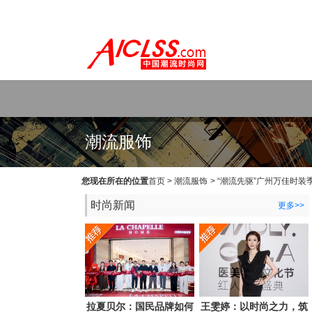
WEB主题公园[www.themepark.com.cn]用心做最好的原创中文Wo
潮流服饰
您现在所在的位置
首页
>
潮流服饰
>
“潮流先驱”广州万佳时装
时尚新闻
更多>>
拉夏贝尔：国民品牌如何
王雯婷：以时尚之力，筑