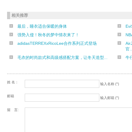
相关推荐
最后，睡衣适合保暖的身体
Ev
强势入侵！秋冬的梦中情衣来了！
NB
adidasTERREXxRicoLee合作系列正式登场
Ai
官..
毛衣的时尚款式和高级感搭配方案，让冬天造型...
牛
姓 名：
输入名称 (*)
邮箱
输入邮箱 (*)
留 言: