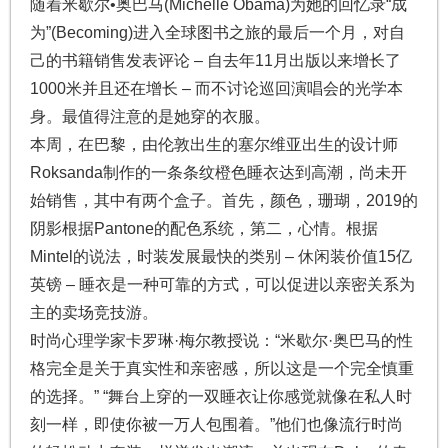
随着米歇尔•奥巴马(Michelle Obama)为她的回忆录“成
为”(Becoming)进入全球图书之旅的最后一个月，对自
己的书籍销售发表评论 – 自去年11月出版以来增长了
1000米并且还在增长 – 而不讨论巡回演唱会的光学本
身。最值得注意的是她穿的衣服。
本周，在巴黎，由伦敦出生的塞尔维亚出生的设计师
Roksanda制作的一条条纹橙色睡衣达到高潮，尚未开
始销售，其中有两个盒子。首先，颜色，珊瑚，2019的
阴影根据Pantone的配色系统，第二，心情。根据
Mintel的说法，时装发展最快的类别 – 休闲装价值15亿
英镑 – 睡衣是一种可靠的方式，可以促进以亲密关系为
主的卖场竞技游。
时尚心理学家卡罗琳·梅尔教授说：“米歇尔·奥巴马的性
格完全是关于真实性和亲密感，所以这是一个完全慎重
的选择。” “舞台上穿的一双睡衣让你感觉就像在私人时
刻一样，即使你被一万人包围着。”他们也像流行时尚