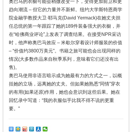
奥巴马的衣橱可能会稍微改变一下，变得更加前卫和更
趋向潮流 – 但它的力量并不新鲜。纽约大学斯特恩商学
院金融学教授大卫·耶马克(David Yermack)在她丈夫担
任总统的第一年跟踪了她的189件装备强大的衣橱，并
在“哈佛商业评论”上发表了调查结果。在接受NPR采访
时，他声称奥巴马效应 – 米歇尔穿着设计师服装的价值
– “价值约3800万美元”。书籍之旅可能也会出现同样的
情况(大多数作品来自秋季系列，意味着它们还没有出
售)。
奥巴马使用非语言暗示成为她最有力的方式之一，以概
括她的立场，远离她的丈夫。但如果她熟悉“同情”穿衣
的有用(如果还原)作用，她也会意识到这些后果。她在
回忆录中写道：“我的衣服似乎比我不得不说的更重
要。”