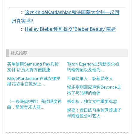
:
这次KhloéKardashian和法国蒙大拿州一起回
归真实吗?
:
Hailey Bieber刚刚提交“Bieber Beauty”商标
相关推荐
买单使用Samsung Pay几秒
Taron Egerton主演新埃尔顿
支付 店员大赞方便快捷
约翰传记以及他为...
KhloéKardashian在戴安娜罗
不做隐形人，焕新爱家人
斯75岁生日派对上...
锐步刚刚回应声称Beyoncé走
出了与品牌的会议
《一条绳俩蚂蚱》高传唱度神
柳金秋：独立女性重要标志
曲，星途音乐人获...
蜕变！昔日练习生陈秀莲成了
华南造星公司艺人...