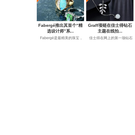
Fabergé推出其首个“精
Graff项链在佳士得钻石
选设计师”系...
主题在线拍...
Fabergé是最精美的珠宝，
佳士得在网上的第一场钻石
钟表和艺术品的代名词，自
拍卖会以149万美元的价格售
1842年GustavFaberge...
出，约占50件拍卖品...