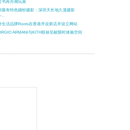
红书再办潮玩展
圳最有特色婚纱摄影：深圳天长地久漫摄影
...
外生活品牌Roots在香港开设新店并设立网站
ORGIO ARMANI与KITH联袂呈献限时体验空间
.