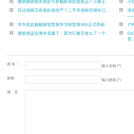
雅萌重磅发布首款可穿戴眼周抗老新品！小膜王...
小
百达翡丽又有表款将停产？二手市场相关报价已...
深
——
华为首款旗舰级智慧屏华为智慧屏X65正式亮相
户
搪瓷痰盂在海外卖爆了，因为它被开发出了一个...
GI
登..
姓 名：
输入名称 (*)
邮箱
输入邮箱 (*)
留 言: