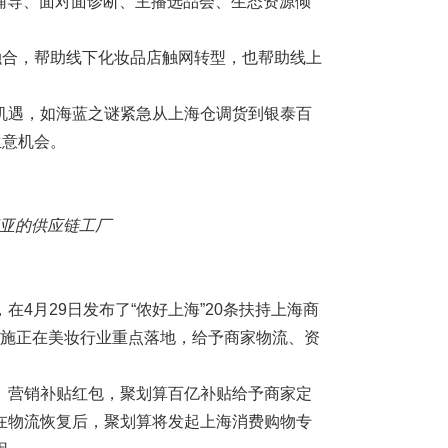
辅导、面对面诊断、主播选品会、生态资源倾
融合，帮助线下化妆品店触网转型，也帮助线上
机遇，如海蓝之谜紧急从上海仓调货到银泰百
生意机会。
亚的
供应链
工厂
4月29日发布了“侬好上海”20条扶持上海商
些措施正在美妆行业重点落地，给予商家物流、资
、营销补贴红包，聚划算百亿补贴给予商家定
在物流恢复后，聚划算将发起上海消费购物专