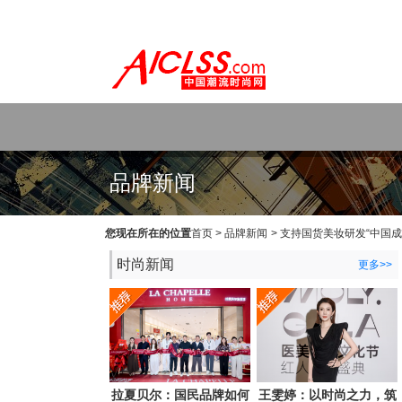
WEB主题公园[www.themepark.com.cn]用心做最好的原创中文Wo
品牌新闻
您现在所在的位置
首页
>
品牌新闻
>
支持国货美妆研发“中国成
时尚新闻
更多>>
拉夏贝尔：国民品牌如何
王雯婷：以时尚之力，筑