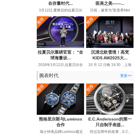
在存量时代...
医美之美——...
3月12日,重整后的拉夏贝尔
日前，被誉为“医美界Met
在品牌生态大会上高调宣布
Gala”的MolyGala峰会在上海
“线上百亿回归”,重新回到行
圆满落幕。这场汇聚全球顶
业视...
尖医...
拉夏贝尔重磅官宣： “全
沉浸北欧雪境！高梵
球海量设...
KIDS AW2025大...
2026年3月12日,拉夏贝尔全
10 月 12 日晚 19:30，上海
球品牌战略发布暨生态大会
静安 800 秀场被一片璀璨与
在浙江嘉兴举行。这个28年
热烈所笼罩。以 “北欧精灵 ...
腕表时代
更多>>
国民...
熊格里尔斯与Luminox
E.C.Andersson的第一
合作
只自制手表提...
瑞士钟表品牌Luminox最近
经过近两年的发展，E.C。