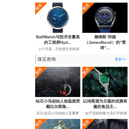
宣布与BearGrylls建立长期合
Andersson手表公司发布了
作关系，并推出了他...
期待已久的手工手表。...
BallWatch与技术含量高
詹姆斯·邦德
的工程师Hyd...
（JamesBond）的“雷
球”...
上个月底，历史悠久的制表
商BallWatch（以其129年历
英国超级间谍詹姆斯·邦德
史中的专用工具表而...
珠宝首饰
（JamesBond）在长期的电
更多>>
影冒险中都曾佩戴劳力...
钻石小鸟创始人徐磊接受
以鸡尾酒为主题的优雅有
戴比尔斯集...
趣的食品主...
近日,钻石小鸟创始人及董事
由于冠状病毒大流行导致酒
长徐磊在接受戴比尔斯集团
吧和餐馆关闭，鸡尾酒时间
专访,讲述了在后疫情时代下
有了全新的含义。过...
如...