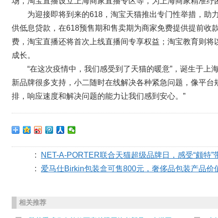
场，淘宝直播设立上海商家直播专区等，为上海商家精准纾
为迎接即将到来的618，淘宝天猫推出专门性举措，助
供低息贷款，在618预售期和售卖期为商家免费提供提前收款
费，淘宝直播还将首次上线直播间专享权益；淘宝教育则将以
成长。
“在这次疫情中，我们感受到了天猫的暖意”，诞生于上海
新品牌很多支持，小二随时在线解决各种紧急问题，像平台
排，响应速度和解决问题的能力让我们感到安心。”
:
NET-A-PORTER联合天猫超级品牌日，感受“颇特
:
爱马仕Birkin包装盒可售800元，奢侈品包装产品
相关推荐