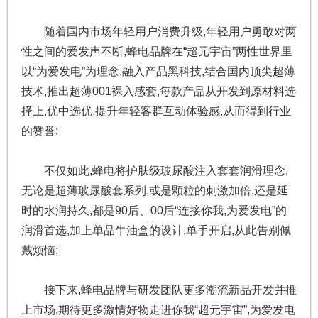
随着国内市场年轻用户消费升级,年轻用户勇敢对两
性之间的爱发声不断,蜂电品牌在“超元宇宙”两性世界里
以“为爱发电”为理念,融入产品黑科技,结合国内顶尖超薄
技术,推出超薄001裸入感套,每款产品从开发到原材料选
择上,优中选优,提升年轻客群互动体验感,从而得到行业
的赞誉;
不仅如此,蜂电将护肤级玻尿酸注入套套润滑理念,
无论是超薄玻尿酸套系列,或是颗粒的刺激加倍,还是延
时的水润持久,都是90后、00后“连接你我,为爱发电”的
润滑首选,加上单品牛油盒的设计,单手开启,从此告别佩
戴烦恼;
接下来,蜂电品牌与研发团队更多潮流新品开发并推
上市场,期待更多激情好物走进你我“超元宇宙”,为爱发电