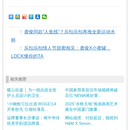
:
龚俊同款“人鱼线”？乐扣乐扣再推全新运动水
杯
:
乐扣乐扣情人节甜蜜相见：龚俊X小蜜罐，
LOCK懂你的TA
相关推荐
暖心应援 │ 为一线抗疫女医
中国家用美容仪市场规模将破
护人员设计的卫生...
百亿 NEWA将好莱...
“小钢炮”C位出道 ROG幻14
2025“水映天地”海港路画艺术
开售秒无 引领轻薄高...
展在中国厦门隆重...
柒牌董事长洪肇设：将中华传
网站崩溃、付款延迟，能抢到
统美学刻进品牌基...
H&M X Simon...