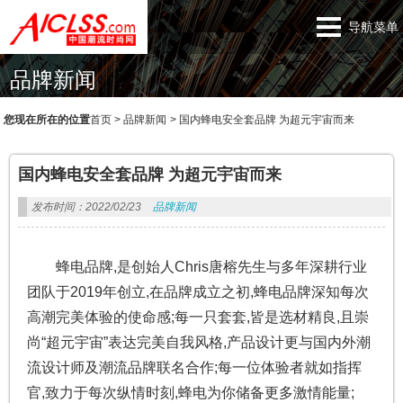
导航菜单
品牌新闻
您现在所在的位置
首页
>
品牌新闻
>
国内蜂电安全套品牌 为超元宇宙而来
国内蜂电安全套品牌 为超元宇宙而来
发布时间：2022/02/23
品牌新闻
蜂电品牌,是创始人Chris唐榕先生与多年深耕行业
团队于2019年创立,在品牌成立之初,蜂电品牌深知每次
高潮完美体验的使命感;每一只套套,皆是选材精良,且崇
尚“超元宇宙”表达完美自我风格,产品设计更与国内外潮
流设计师及潮流品牌联名合作;每一位体验者就如指挥
官,致力于每次纵情时刻,蜂电为你储备更多激情能量;