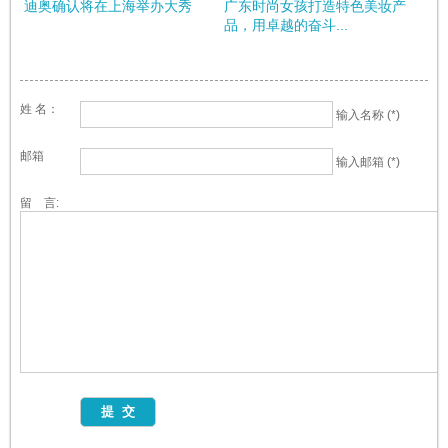
迪奥确认将在上海举办大秀
广东时尚女孩打造特色美妆产
品，用卓越的奋斗...
姓 名：
输入名称 (*)
邮箱
输入邮箱 (*)
留 言: