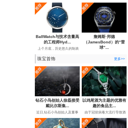
宣布与BearGrylls建立长期合
Andersson手表公司发布了
作关系，并推出了他...
期待已久的手工手表。...
BallWatch与技术含量高
詹姆斯·邦德
的工程师Hyd...
（JamesBond）的“雷
球”...
上个月底，历史悠久的制表
商BallWatch（以其129年历
英国超级间谍詹姆斯·邦德
史中的专用工具表而...
珠宝首饰
（JamesBond）在长期的电
更多>>
影冒险中都曾佩戴劳力...
钻石小鸟创始人徐磊接受
以鸡尾酒为主题的优雅有
戴比尔斯集...
趣的食品主...
近日,钻石小鸟创始人及董事
由于冠状病毒大流行导致酒
长徐磊在接受戴比尔斯集团
吧和餐馆关闭，鸡尾酒时间
专访,讲述了在后疫情时代下
有了全新的含义。过...
如...