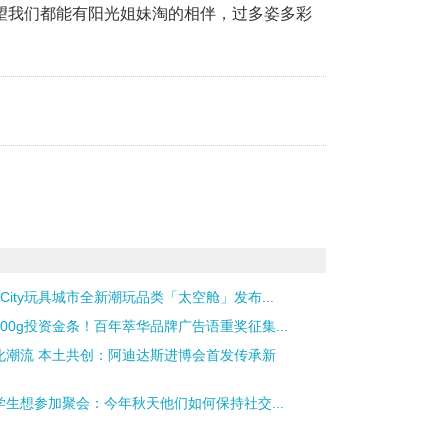
望我们都能有阳光姐妹淘的相伴，过多姿多彩
yCity玩具城市全新潮玩品类「太空舱」发布...
100g投资金条！百年萃华品牌广告语重奖征集...
化潮流 本土共创：阿迪达斯进博会首发传承新
学生想参加聚会：今年秋天他们如何保持社交...