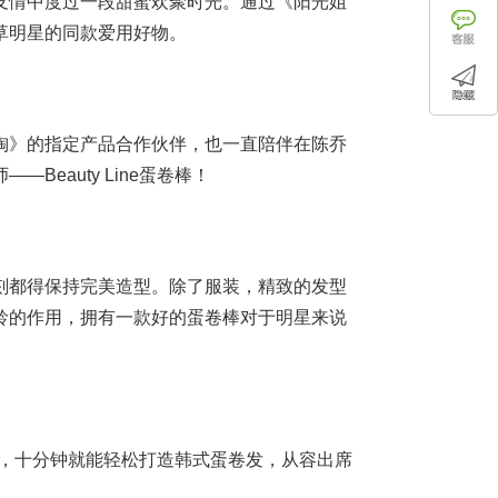
友情中度过一段甜蜜欢聚时光。通过《阳光姐
草明星的同款爱用好物。
淘》的指定产品合作伙伴，也一直陪伴在陈乔
eauty Line蛋卷棒！
刻都得保持完美造型。除了服装，精致的发型
龄的作用，拥有一款好的蛋卷棒对于明星来说
秒速热，十分钟就能轻松打造韩式蛋卷发，从容出席