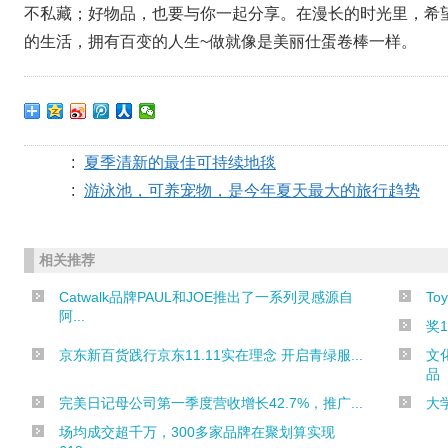
不私藏；好物品，也要与你一起分享。在漫长的时光里，希
的生活，拥有百变的人生~做就像是美丽仕蛋卷棒一样。
:
夏季清新的最佳可持续地毯
:
游泳池，可养宠物，是今年夏天最大的旅行趋势
相关推荐
Catwalk品牌PAUL和JOE推出了一系列灵感源自
To
阿...
奖
京东新百货践行京东11.11实在理念 开启青绿服...
文
品
完美日记母公司第一季度营收增长42.7%，推广...
大
场均成交超千万，300多家品牌在聚划算实现