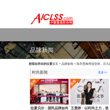
WEB主题公园[www.themepark.com.cn]用心做最好的原创中文Wo
品牌新闻
您现在所在的位置
首页
>
品牌新闻
>
陈乔恩御用造型师，百元就
时尚新闻
更多>>
拉夏贝尔：国民品牌如何
王雯婷：以时尚之力，筑