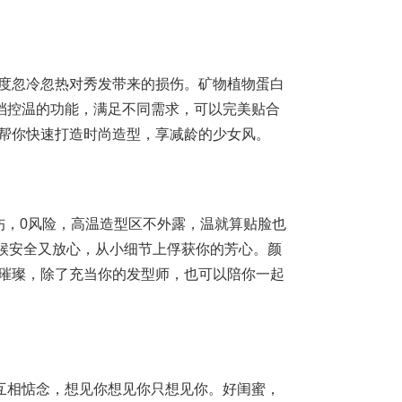
了因温度忽冷忽热对秀发带来的损伤。矿物植物蛋白
档控温的功能，满足不同需求，可以完美贴合
卷棒能帮你快速打造时尚造型，享减龄的少女风。
0烫伤，0风险，高温造型区不外露，温就算贴脸也
候安全又放心，从小细节上俘获你的芳心。颜
色分外璀璨，除了充当你的发型师，也可以陪你一起
互相惦念，想见你想见你只想见你。好闺蜜，