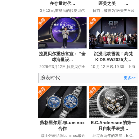
在存量时代...
医美之美——...
3月12日,重整后的拉夏贝尔
日前，被誉为“医美界Met
在品牌生态大会上高调宣布
Gala”的MolyGala峰会在上海
“线上百亿回归”,重新回到行
圆满落幕。这场汇聚全球顶
业视...
尖医...
拉夏贝尔重磅官宣： “全
沉浸北欧雪境！高梵
球海量设...
KIDS AW2025大...
2026年3月12日,拉夏贝尔全
10 月 12 日晚 19:30，上海
球品牌战略发布暨生态大会
静安 800 秀场被一片璀璨与
在浙江嘉兴举行。这个28年
热烈所笼罩。以 “北欧精灵 ...
腕表时代
更多>>
国民...
熊格里尔斯与Luminox
E.C.Andersson的第一
合作
只自制手表提...
瑞士钟表品牌Luminox最近
经过近两年的发展，E.C。