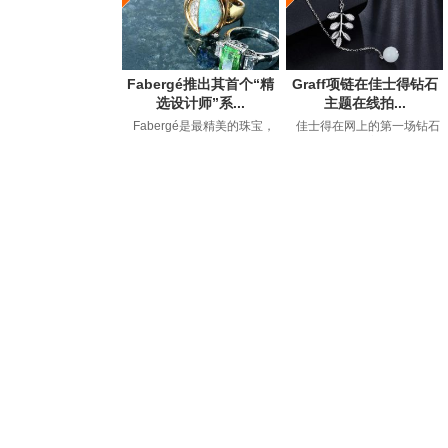
Fabergé推出其首个“精
Graff项链在佳士得钻石
选设计师”系...
主题在线拍...
Fabergé是最精美的珠宝，
佳士得在网上的第一场钻石
钟表和艺术品的代名词，自
拍卖会以149万美元的价格售
1842年GustavFaberge...
出，约占50件拍卖品...