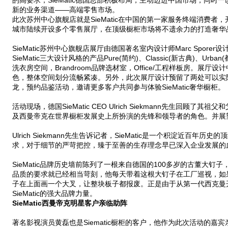
的高要求，SieMatic德国总部积极布局，主动迈进中国市场，同
新的业务渠道——高端零售市场。
此次苏州中心旗舰店就是SieMatic在中国的第一家服务终端消费者，开
城市陆续开设多个零售展厅，在顶级橱柜市场将不遗余力的打造奢华
SieMatic苏州中心旗舰店展厅由德国著名室内设计师Marc Spore
SieMatic三大设计风格的产品Pure(简约)、Classic(新古典)、Ur
洗衣房空间，Brandroom品牌选材室，Office/工程样板房。
色，整体空间划分流畅紧凑。另外，此次展厅设计预留了两处可以实
龙，预约品鉴活动，邀请更多客户共同参与体验SieMatic奢华橱柜。
活动现场，德国SieMatic CEO Ulrich Siekmann先生回
及西曼帝克在世界橱柜发展史上所扮演的先锋和领导者的角色。并展
Ulrich Siekmann先生告诉记者，SieMatic是一个积淀近百年历
求，对于细节的严苛把控，臻于至善的生存理念早已深入企业发展的
SieMatic品牌历史墙前陈列了一根来自德国的100多岁的古董大钉子，S
品质的要求就已经相当苛刻，他每天带着这根大钉子在工厂巡视，如
子在上面画一个大叉，让整块板子都报废。正是由于从第一代西克曼开始
SieMatic的强大品牌力量。
SieMatic西曼帝克明星客户亲临助阵
著名影视演员黄磊也是Siematic橱柜的客户，他作为此次活动的嘉