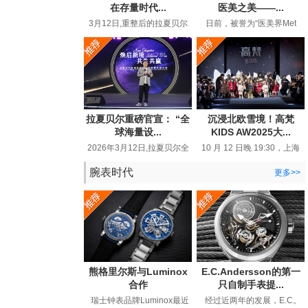
在存量时代...
医美之美——...
3月12日,重整后的拉夏贝尔
日前，被誉为“医美界Met
在品牌生态大会上高调宣布
Gala”的MolyGala峰会在上海
“线上百亿回归”,重新回到行
圆满落幕。这场汇聚全球顶
业视...
尖医...
拉夏贝尔重磅官宣： “全
沉浸北欧雪境！高梵
球海量设...
KIDS AW2025大...
2026年3月12日,拉夏贝尔全
10 月 12 日晚 19:30，上海
球品牌战略发布暨生态大会
静安 800 秀场被一片璀璨与
在浙江嘉兴举行。这个28年
热烈所笼罩。以 “北欧精灵 ...
腕表时代
更多>>
国民...
熊格里尔斯与Luminox
E.C.Andersson的第一
合作
只自制手表提...
瑞士钟表品牌Luminox最近
经过近两年的发展，E.C。