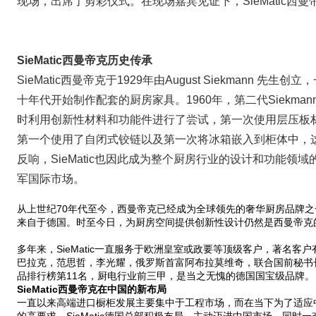
现场，出席了剪彩仪式。在现场嘉宾见证下，SieMatic
SieMatic西曼帝克历史传承
SieMatic西曼帝克于1929年由August Siekmann
十年代开始制作配套的厨房家具。1960年，第二代Siekm
时利用创新性材料和功能件进行了尝试，第一次使用层压板
第一个使用了自闭式铰链以及第一次将冰箱嵌入到柜体中，这
反响，SieMatic也因此成为整个厨房行业的设计和功能领
军国际市场。
从上世纪70年代至今，西曼帝克已经成为全球领先的奢华厨房品牌之
来自于德国。时至今日，为厨房空间提供创新性设计仍然是西曼帝克
多年来，SieMatic一直服务于欧洲皇室或政要等顶级客户，著名
巴拉克，范思哲，李光耀，俄罗斯首富阿布拉莫维奇，联合国前秘书长潘基文
品排行榜第11名，厨电行业前三甲，是当之无愧的德国国宝级品牌。
SieMatic西曼帝克在中国的新布局
一直以来高端进口橱柜发展主要集中于工程市场，而在当下为了适应