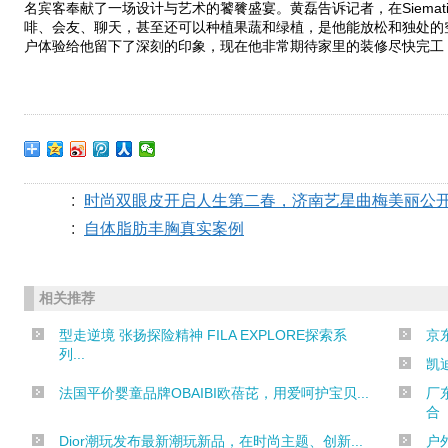
名宾客奉献了一场设计与艺术的饕餮盛宴。黄磊告诉记者，在Siema
啡、会友、聊天，甚至还可以种植果蔬和绿植，是他能放松和独处的空间
户体验给他留下了深刻的印象，现在他非常期待家里的装修尽快完工，尽早
:
时尚双眼皮开启人生第二春，济南艺星曲梅美丽公
:
自体脂肪丰胸真实案例
相关推荐
型走逆境 张扬探险精神 FILA EXPLORE探索系
京
列...
凯
法国平价婴童品牌OBAIBI欧蓓芘，用爱呵护宝贝...
厂
合
Dior潮玩发布最新潮玩新品，在时尚主题、创新...
户