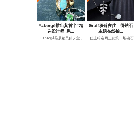
Fabergé推出其首个“精
Graff项链在佳士得钻石
选设计师”系...
主题在线拍...
Fabergé是最精美的珠宝，
佳士得在网上的第一场钻石
钟表和艺术品的代名词，自
拍卖会以149万美元的价格售
1842年GustavFaberge...
出，约占50件拍卖品...