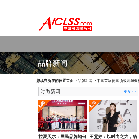
WEB主题公园[www.themepark.com.cn]用心做最好的原创中文Wo
品牌新闻
您现在所在的位置
首页
>
品牌新闻
>
中国首家德国顶级奢华橱柜S
时尚新闻
更多>>
拉夏贝尔：国民品牌如何
王雯婷：以时尚之力，筑