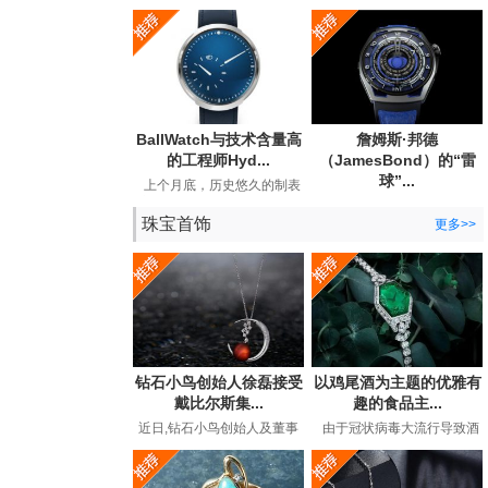
宣布与BearGrylls建立长期合
Andersson手表公司发布了
作关系，并推出了他...
期待已久的手工手表。...
BallWatch与技术含量高
詹姆斯·邦德
的工程师Hyd...
（JamesBond）的“雷
球”...
上个月底，历史悠久的制表
商BallWatch（以其129年历
英国超级间谍詹姆斯·邦德
史中的专用工具表而...
珠宝首饰
（JamesBond）在长期的电
更多>>
影冒险中都曾佩戴劳力...
钻石小鸟创始人徐磊接受
以鸡尾酒为主题的优雅有
戴比尔斯集...
趣的食品主...
近日,钻石小鸟创始人及董事
由于冠状病毒大流行导致酒
长徐磊在接受戴比尔斯集团
吧和餐馆关闭，鸡尾酒时间
专访,讲述了在后疫情时代下
有了全新的含义。过...
如...