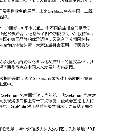
时一改之前专注工程市场，另辟蹊径，为西曼帝克开辟了
展零售业务的展厅。未来SieMatic将在中国一二线
品牌。
r设计，总面积330平米, 通过5个不同的生活空间展示了
ban(都会)经典产品，还划分了四个功能空间: Vip接待室，
展厅设计中既有德国品牌的优雅调性，又融合了苏州园林特
际操作的体验厨房，未来这里将会定期举行美食沙
顾了其祖父和父亲那代为西曼帝克国际化发展打下的坚实基础，以
望了西曼帝克在中国未来发展的宏伟蓝图。
史的顶级橱柜品牌，整个Siekmann家族对于品质的不懈追
血液中。
iekmann先生回忆说，当年第一代Siekmann先生对
果发现烤漆门板上有一丁点瑕疵，他就会直接用大钉
，SieMatic对于品质的极致追求，才造就了如今
宾亲临现场，与中外顶级大厨大秀厨艺，为到场地150多