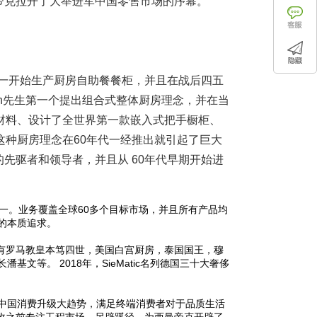
西曼帝克拉开了大举进军中国零售市场的序幕。
 先生创立，一开始生产厨房自助餐餐柜，并且在战后四五
ann先生第一个提出组合式整体厨房理念，并在当
材料、设计了全世界第一款嵌入式把手橱柜、
种厨房理念在60年代一经推出就引起了巨大
域的先驱者和领导者，并且从 60年代早期开始进
一。业务覆盖全球60多个目标市场，并且所有产品均
的本质追求。
客户有罗马教皇本笃四世，美国白宫厨房，泰国国王，穆
等。 2018年，SieMatic名列德国三十大奢侈
中国消费升级大趋势，满足终端消费者对于品质生活