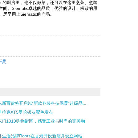
tic的厨房里，他不仅做菜，还可以在这里烹茶、煮咖
。Siematic卓越的品质，优雅的设计，极致的用
用上Siematic的产品。
开课
东新百货将开启以“新款冬装科技保暖”超级品...
迪拉克XT5曼哈顿灰配色发布
东门1919购物街区，感受工业与时尚的完美融
外生活品牌Roots在香港开设新店并设立网站